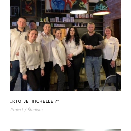
„KTO JE MICHELLE ?“
„KTO JE MICHELLE ?“
Project
/
Štúdium