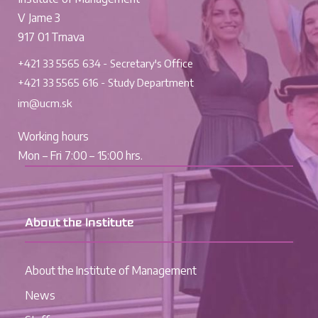
V Jame 3
917 01 Trnava
+421 33 5565 634 - Secretary's Office
+421 33 5565 616 - Study Department
im@ucm.sk
Working hours
Mon – Fri 7:00 – 15:00 hrs.
About the Institute
About the Institute of Management
News