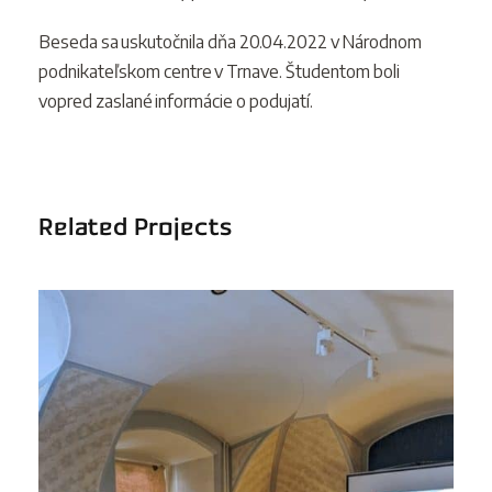
Beseda sa uskutočnila dňa 20.04.2022 v Národnom
podnikateľskom centre v Trnave. Študentom boli
vopred zaslané informácie o podujatí.
Related Projects