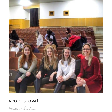
AKO CESTOVAŤ
AKO CESTOVAŤ
Project
/
Štúdium