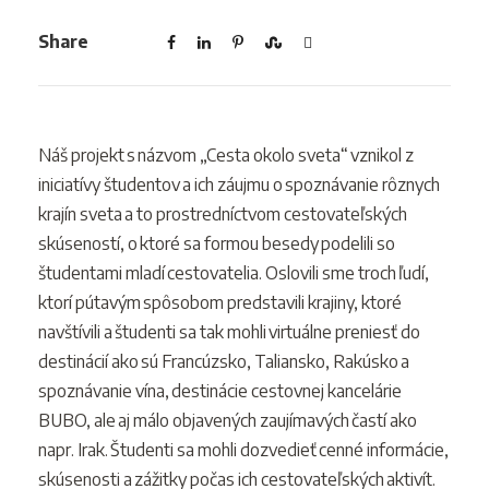
Share
Náš projekt s názvom „Cesta okolo sveta“ vznikol z
iniciatívy študentov a ich záujmu o spoznávanie rôznych
krajín sveta a to prostredníctvom cestovateľských
skúseností, o ktoré sa formou besedy podelili so
študentami mladí cestovatelia. Oslovili sme troch ľudí,
ktorí pútavým spôsobom predstavili krajiny, ktoré
navštívili a študenti sa tak mohli virtuálne preniesť do
destinácií ako sú Francúzsko, Taliansko, Rakúsko a
spoznávanie vína, destinácie cestovnej kancelárie
BUBO, ale aj málo objavených zaujímavých častí ako
napr. Irak. Študenti sa mohli dozvedieť cenné informácie,
skúsenosti a zážitky počas ich cestovateľských aktivít.