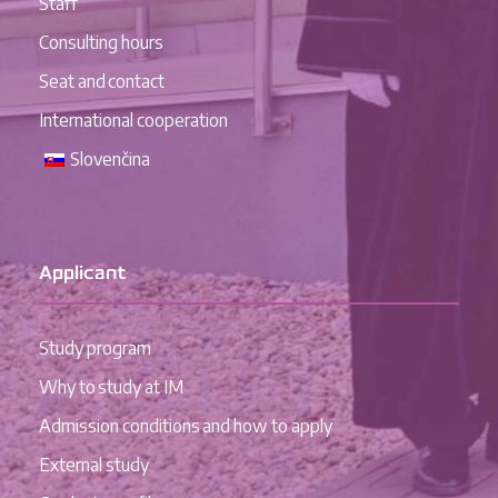
Staff
Consulting hours
Seat and contact
International cooperation
Slovenčina
Applicant
Study program
Why to study at IM
Admission conditions and how to apply
External study