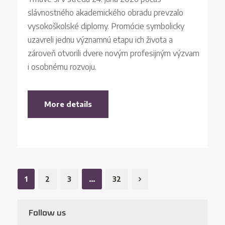
slávnostného akademického obradu prevzalo
vysokoškolské diplomy. Promócie symbolicky
uzavreli jednu významnú etapu ich života a
zároveň otvorili dvere novým profesijným výzvam
i osobnému rozvoju.
More details
1
2
3
…
32
Follow us