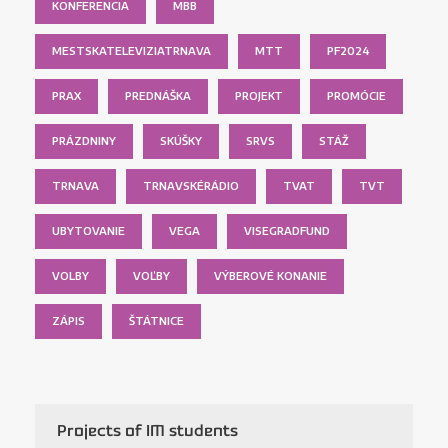
KONFERENCIA
MBB
MESTSKATELEVIZIATRNAVA
MTT
PF2024
PRAX
PREDNÁŠKA
PROJEKT
PROMÓCIE
PRÁZDNINY
SKÚŠKY
SRVS
STÁŽ
TRNAVA
TRNAVSKÉRÁDIO
TVAT
TVT
UBYTOVANIE
VEGA
VISEGRADFUND
VOLBY
VOĽBY
VÝBEROVÉ KONANIE
ZÁPIS
ŠTÁTNICE
Projects of IM students