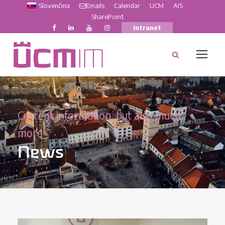
Slovenčina
Emails
Calendar
UCM
AIS
SharePoint
Intranet
Current information, but also much
more
News