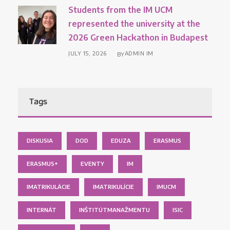
Students from the IM UCM
represented the university at the
2026 Green Hackathon in Budapest
JULY 15, 2026
ADMIN IM
BY
Tags
DISKUSIA
DOD
EDUZA
ERASMUS
ERASMUS+
EVENTY
IM
IMATRIKULÁCIE
IMATRIKULÍCIE
IMUCM
INTERNÁT
INŠTITÚTMANAŽMENTU
ISIC