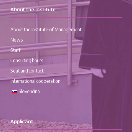
About the Institute
About the Institute of Management
News
Staff
Consulting hours
Seat and contact
International cooperation
Slovenčina
Applicant