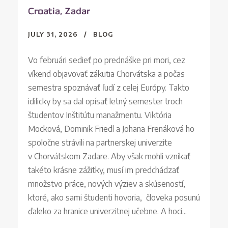
Croatia, Zadar
JULY 31, 2026
BLOG
Vo februári sedieť po prednáške pri mori, cez
víkend objavovať zákutia Chorvátska a počas
semestra spoznávať ľudí z celej Európy. Takto
idilicky by sa dal opísať letný semester troch
študentov Inštitútu manažmentu. Viktória
Mocková, Dominik Friedl a Johana Frenáková ho
spoločne strávili na partnerskej univerzite
v Chorvátskom Zadare. Aby však mohli vznikať
takéto krásne zážitky, musí im predchádzať
množstvo práce, nových výziev a skúseností,
ktoré, ako sami študenti hovoria, človeka posunú
ďaleko za hranice univerzitnej učebne. A hoci...