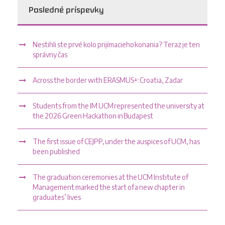
Posledné príspevky
Nestihli ste prvé kolo prijímacieho konania? Teraz je ten
správny čas
Across the border with ERASMUS+: Croatia, Zadar
Students from the IM UCM represented the university at
the 2026 Green Hackathon in Budapest
The first issue of CEJPP, under the auspices of UCM, has
been published
The graduation ceremonies at the UCM Institute of
Management marked the start of a new chapter in
graduates’ lives