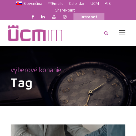
Slovenčina
Emails
Calendar
UCM
AIS
SharePoint
Intranet
výberové konanie
Tag