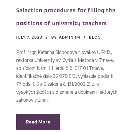
Selection procedures for filling the
positions of university teachers
JULY 7, 2023
BY
ADMIN IM
BLOG
Prof. Mgr. Katarína Slobodová Nováková, PhD.,
rektorka Univerzity sv. Cyrila a Metoda v Trnave,
so sídlom Nám. J. Herdu č. 2, 917 01 Trnava,
identifikačné číslo 36 078 913, vyhlasuje podľa §
77 ods. 1, 5 a 6 zákona č. 131/2002 Z. z. o
vysokých školách a o zmene a doplnení niektorých
zákonov v znení...
Read More