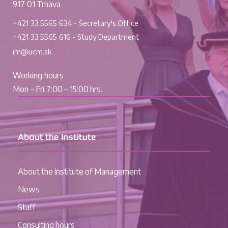
917 01 Trnava
+421 33 5565 634 - Secretary's Office
+421 33 5565 616 - Study Department
im@ucm.sk
Working hours
Mon – Fri 7:00 – 15:00 hrs.
About the Institute
About the Institute of Management
News
Staff
Consulting hours