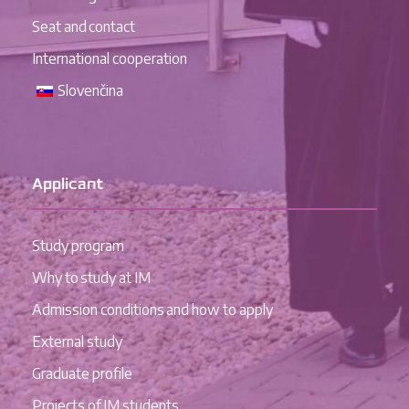
Seat and contact
International cooperation
Slovenčina
Applicant
Study program
Why to study at IM
Admission conditions and how to apply
External study
Graduate profile
Projects of IM students