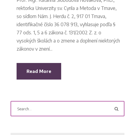
Prof. Mgr. Katarína Slobodová Nováková, PhD.,
rektorka Univerzity sv. Cyrila a Metoda v Trnave,
so sídlom Nám. J. Herdu č. 2, 917 01 Trnava,
identifikačné číslo 36 078 913, vyhlasuje podľa §
77 ods. 1, 5 a 6 zákona č. 131/2002 Z. z. o
vysokých školách a o zmene a doplnení niektorých
zákonov v znení...
Read More