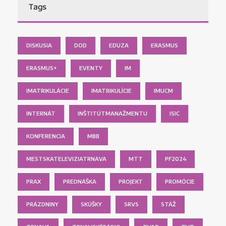
Tags
DISKUSIA
DOD
EDUZA
ERASMUS
ERASMUS+
EVENTY
IM
IMATRIKULÁCIE
IMATRIKULÍCIE
IMUCM
INTERNÁT
INŠTITÚTMANAŽMENTU
ISIC
KONFERENCIA
MBB
MESTSKATELEVIZIATRNAVA
MTT
PF2024
PRAX
PREDNÁŠKA
PROJEKT
PROMÓCIE
PRÁZDNINY
SKÚŠKY
SRVS
STÁŽ