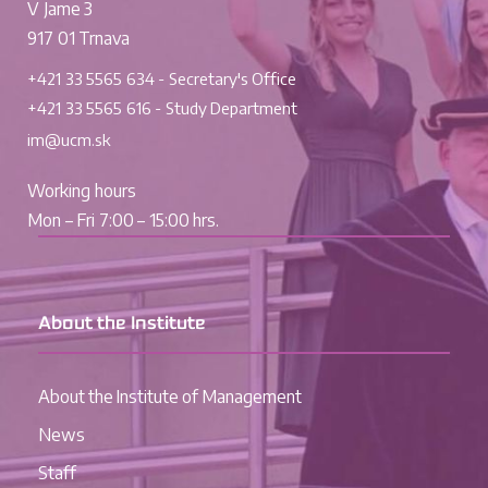
V Jame 3
917 01 Trnava
+421 33 5565 634 - Secretary's Office
+421 33 5565 616 - Study Department
im@ucm.sk
Working hours
Mon – Fri 7:00 – 15:00 hrs.
About the Institute
About the Institute of Management
News
Staff