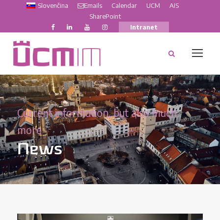
Slovenčina
Emails
Calendar
UCM
AIS
SharePoint
Intranet
Current information, but also much
more
News