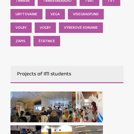
TRNAVA
TRNAVSKÉRÁDIO
TVAT
TVT
UBYTOVANIE
VEGA
VISEGRADFUND
VOLBY
VOĽBY
VÝBEROVÉ KONANIE
ZÁPIS
ŠTÁTNICE
Projects of IM students