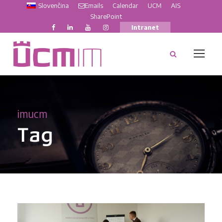
Slovenčina
Emails
Calendar
UCM
AIS
SharePoint
Intranet
imucm
Tag