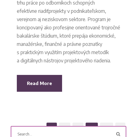
trhu práce po odborníkoch schopných
efektívne riadiťprojekty v podnikateľskom,
verejnom aj neziskovom sektore. Program je
koncipovaný ako profesijne orientované trojročné
bakalárske štúdium, ktoré prepája ekonomické,
manažérske, finančné a právne poznatky
s praktickým využitím projektových metodík
a digitálnych nástrojov projektového riadenia.
Read More
1
2
3
…
17