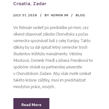
Croatia, Zadar
JULY 31, 2026
BY
ADMIN IM
BLOG
Vo februári sedieť po prednáške pri mori, cez
víkend objavovať zákutia Chorvátska a počas
semestra spoznávať ľudí z celej Európy. Takto
idilicky by sa dal opísať letný semester troch
študentov Inštitútu manažmentu. Viktória
Mocková, Dominik Friedl a Johana Frenáková ho
spoločne strávili na partnerskej univerzite
v Chorvátskom Zadare. Aby však mohli vznikať
takéto krásne zážitky, musí im predchádzať
množstvo práce, nových...
Read More