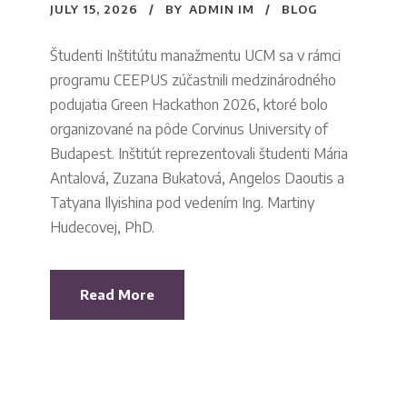
JULY 15, 2026
BY
ADMIN IM
BLOG
Študenti Inštitútu manažmentu UCM sa v rámci
programu CEEPUS zúčastnili medzinárodného
podujatia Green Hackathon 2026, ktoré bolo
organizované na pôde Corvinus University of
Budapest. Inštitút reprezentovali študenti Mária
Antalová, Zuzana Bukatová, Angelos Daoutis a
Tatyana Ilyishina pod vedením Ing. Martiny
Hudecovej, PhD.
Read More