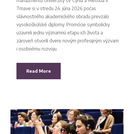
manažmentu Univerzity sv. Cyrila a Metoda v
Trnave si v stredu 24. júna 2026 počas
slávnostného akademického obradu prevzalo
vysokoškolské diplomy. Promócie symbolicky
uzavreli jednu významnú etapu ich života a
zároveň otvorili dvere novým profesijným výzvam
i osobnému rozvoju.
Read More