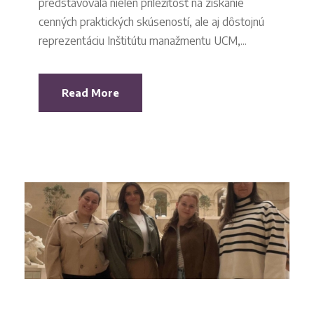
predstavovala nielen príležitosť na získanie
cenných praktických skúseností, ale aj dôstojnú
reprezentáciu Inštitútu manažmentu UCM,...
Read More