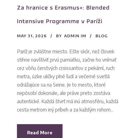
Za hranice s Erasmus+: Blended
Intensive Programme v Paríži
MAY 31, 2026
BY
ADMIN IM
BLOG
Paríž je zvláštne miesto. Ešte skôr, než človek
stihne navštíviť prvú pamiatku, začne ho vnímať
cez vôňu čerstvých croissantov z pekární, ruch
metra, úzke uličky plné ľudí a večerné svetlá
odrážajúce sa na Seine. Je to mesto, ktoré
nepôsobí dokonale, ale práve preto zostáva
autentické. Každá štvrť má inú atmosféru, každá
cesta metrom iný príbeh a za každým rohom...
Read More