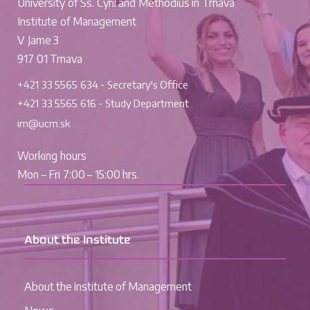
University of Ss. Cyril and Methodius in Trnava
Institute of Management
V Jame 3
917 01 Trnava
+421 33 5565 634 - Secretary's Office
+421 33 5565 616 - Study Department
im@ucm.sk
Working hours
Mon – Fri 7:00 – 15:00 hrs.
About the Institute
About the Institute of Management