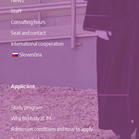
News
Staff
Consulting hours
Seat and contact
International cooperation
Slovenčina
Applicant
Study program
Why to study at IM
Admission conditions and how to apply