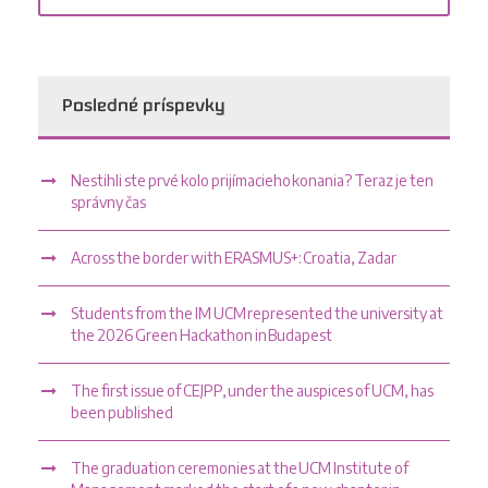
Posledné príspevky
Nestihli ste prvé kolo prijímacieho konania? Teraz je ten
správny čas
Across the border with ERASMUS+: Croatia, Zadar
Students from the IM UCM represented the university at
the 2026 Green Hackathon in Budapest
The first issue of CEJPP, under the auspices of UCM, has
been published
The graduation ceremonies at the UCM Institute of