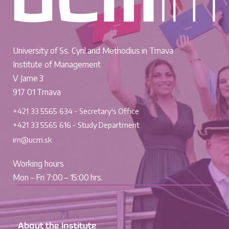
University of Ss. Cyril and Methodius in Trnava
Institute of Management
V Jame 3
917 01 Trnava
+421 33 5565 634 - Secretary's Office
+421 33 5565 616 - Study Department
im@ucm.sk
Working hours
Mon – Fri 7:00 – 15:00 hrs.
About the Institute