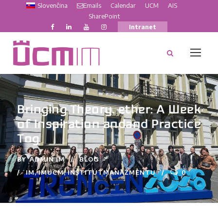
Slovenčina
Emails
Calendar
UCM
AIS
SharePoint
Intranet
Bringing Theory. ether: A Week
of Inspiration andand Practice
Tog
BY
ADMIN IM
BLOG
IM
,
IMUCM
,
INŠTITÚTMANAŽMENTU
0