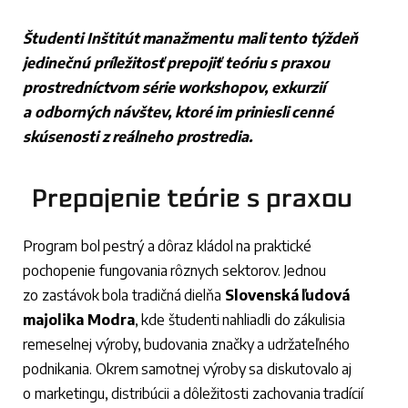
Študenti Inštitút manažmentu mali tento týždeň
jedinečnú príležitosť prepojiť teóriu s praxou
prostredníctvom série workshopov, exkurzií
a odborných návštev, ktoré im priniesli cenné
skúsenosti z reálneho prostredia
.
Prepojenie teórie s praxou
Program bol pestrý a dôraz kládol na praktické
pochopenie fungovania rôznych sektorov. Jednou
zo zastávok bola tradičná dielňa
Slovenská ľudová
majolika Modra
, kde študenti nahliadli do zákulisia
remeselnej výroby, budovania značky a udržateľného
podnikania. Okrem samotnej výroby sa diskutovalo aj
o marketingu, distribúcii a dôležitosti zachovania tradícií