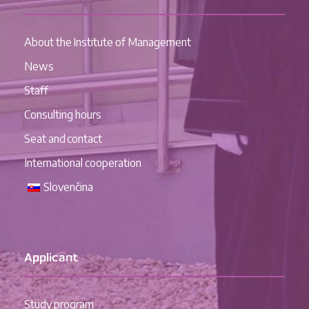
About the Institute of Management
News
Staff
Consulting hours
Seat and contact
International cooperation
Slovenčina
Applicant
Study program