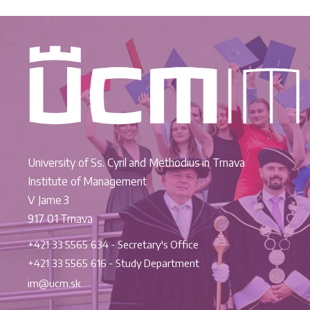
University of Ss. Cyril and Methodius in Trnava
Institute of Management
V Jame 3
917 01 Trnava
+421 33 5565 634 - Secretary's Office
+421 33 5565 616 - Study Department
im@ucm.sk