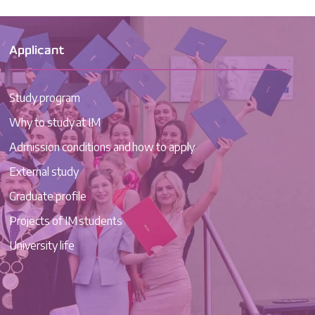
Applicant
Study program
Why to study at IM
Admission conditions and how to apply
External study
Graduate profile
Projects of IM students
University life