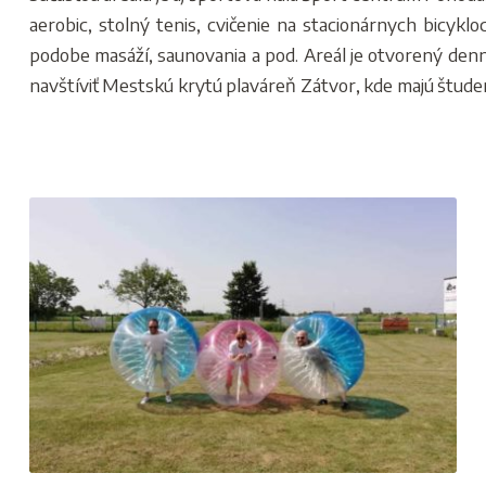
aerobic, stolný tenis, cvičenie na stacionárnych bicyklo
podobe masáží, saunovania a pod. Areál je otvorený denn
navštíviť Mestskú krytú plaváreň Zátvor, kde majú študent