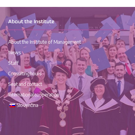
About the Institute
About the Institute of Management
News
Staff
Consulting hours
Seat and contact
International cooperation
Slovenčina