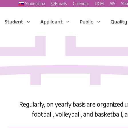
Slovenčina
Emails
Calendar
UCM
AIS
Sha
Student
Applicant
Public
Quality
Regularly, on yearly basis are organized u
football, volleyball, and basketball,