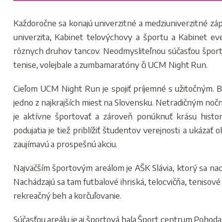
Každoročne sa konajú univerzitné a medziuniverzitné zápa
univerzita, Kabinet telovýchovy a športu a Kabinet e
rôznych druhov tancov. Neodmysliteľnou súčasťou športo
tenise, volejbale a zumbamaratóny či UCM Night Run.
Cieľom UCM Night Run je spojiť príjemné s užitočným. B
jedno z najkrajších miest na Slovensku. Netradičným no
je aktívne športovať a zároveň ponúknuť krásu histo
podujatia je tiež priblížiť študentov verejnosti a ukáza
zaujímavú a prospešnú akciu.
Najväčším športovým areálom je AŠK Slávia, ktorý sa nac
Nachádzajú sa tam futbalové ihriská, telocvičňa, tenisov
rekreačný beh a korčuľovanie.
Súčasťou areálu je aj športová hala Šport centrum Pohod