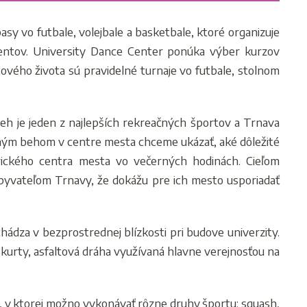
sy vo futbale, volejbale a basketbale, ktoré organizuje
ventov. University Dance Center ponúka výber kurzov
vého života sú pravidelné turnaje vo futbale, stolnom
eh je jeden z najlepších rekreačných športov a Trnava
čným behom v centre mesta chceme ukázať, aké dôležité
rického centra mesta vo večerných hodinách. Cieľom
ť obyvateľom Trnavy, že dokážu pre ich mesto usporiadať
hádza v bezprostrednej blízkosti pri budove univerzity.
é kurty, asfaltová dráha využívaná hlavne verejnosťou na
a, v ktorej možno vykonávať rôzne druhy športu: squash,