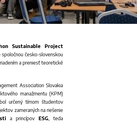
hon Sustainable Project
 je spoločnou česko-slovenskou
 riadením a preniesť teoretické
nagement Association Slovakia
rojektového manažmentu (KPM)
 bol určený tímom študentov
ojektov zameraných na riešenie
sti
a princípov
ESG
, teda