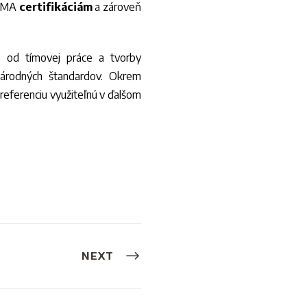
IPMA
certifikáciám
a zároveň
, od tímovej práce a tvorby
národných štandardov. Okrem
 referenciu využiteľnú v ďalšom
NEXT