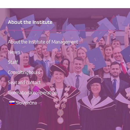
About the Institute
About the Institute of Management
News
Staff
Consulting hours
Seat and contact
International cooperation
Slovenčina