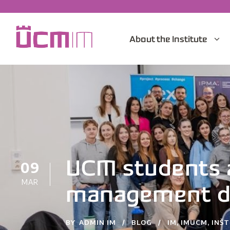
About the Institute
09
UCM students 
MAR
management du
BY
ADMIN IM
BLOG
IM
,
IMUCM
,
INŠ