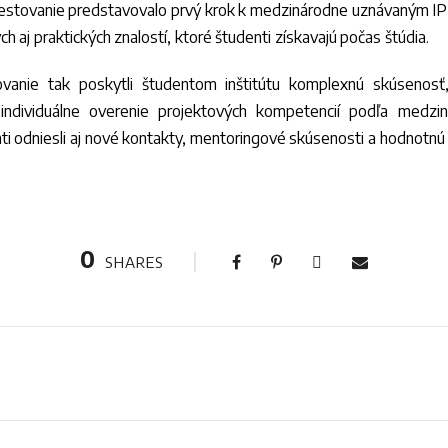
. Testovanie predstavovalo prvý krok k medzinárodne uznávaným 
ch aj praktických znalostí, ktoré študenti získavajú počas štúdia.
vanie tak poskytli študentom inštitútu komplexnú skúsenosť
individuálne overenie projektových kompetencií podľa medzi
nti odniesli aj nové kontakty, mentoringové skúsenosti a hodnotnú
0
SHARES