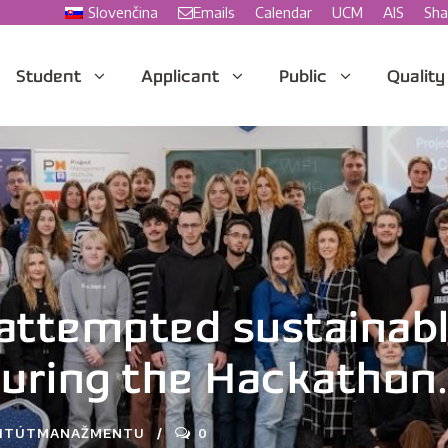
Slovenčina
Emails
Calendar
UCM
AIS
Sha
Student
Applicant
Public
Quality
attempted sustainabl
ring the Hackathon.
TITÚTMANAŽMENTU
0