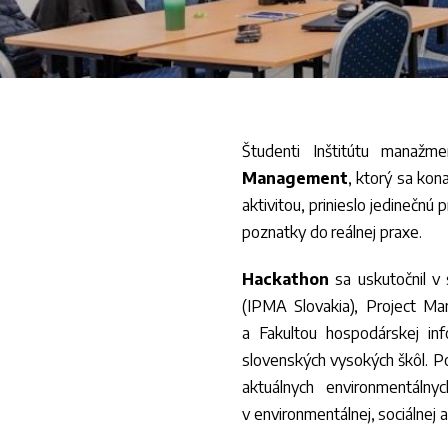
Študenti Inštitútu manaž
Management
, ktorý sa kon
aktivitou, prinieslo jedinečnú
poznatky do reálnej praxe.
Hackathon
sa uskutočnil v 
(IPMA Slovakia), Project Ma
a Fakultou hospodárskej in
slovenských vysokých škôl. Po
aktuálnych environmentáln
v environmentálnej, sociálnej a 