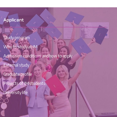
Applicant
Study program
Why to study at IM
Admission conditions and how to apply
External study
Graduate profile
Projects of IM students
University life