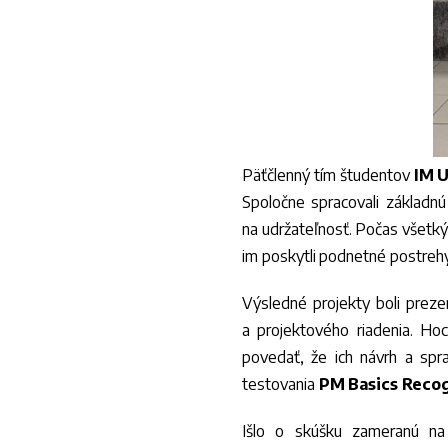
Päťčlenný tím študentov
IM 
Spoločne spracovali základnú
na udržateľnosť. Počas všetký
im poskytli podnetné postreh
Výsledné projekty boli preze
a projektového riadenia. Ho
povedať, že ich návrh a spra
testovania
PM Basics Recog
Išlo o skúšku zameranú n