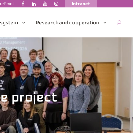
rePoint
Intranet
 system
Research and cooperation
e project