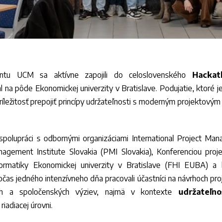
mentu UCM sa aktívne zapojili do celoslovenského
Hackat
al na pôde Ekonomickej univerzity v Bratislave. Podujatie, ktoré
 príležitosť prepojiť princípy udržateľnosti s moderným projektovým
spolupráci s odbornými organizáciami International Project Ma
nagement Institute Slovakia (PMI Slovakia), Konferenciou p
formatiky Ekonomickej univerzity v Bratislave (FHI EUBA) a
čas jedného intenzívneho dňa pracovali účastníci na návrhoch pr
ych a spoločenských výziev, najmä v kontexte
udržateľno
riadiacej úrovni.