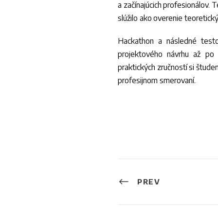
a začínajúcich profesionálov
slúžilo ako overenie teoretický
Hackathon a následné testo
projektového návrhu až po 
praktických zručností si štude
profesijnom smerovaní.
PREV