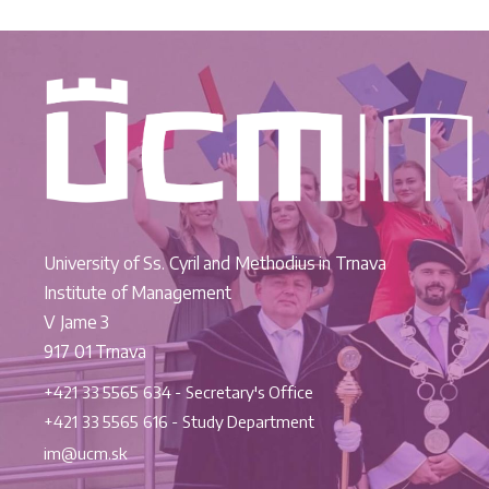
University of Ss. Cyril and Methodius in Trnava
Institute of Management
V Jame 3
917 01 Trnava
+421 33 5565 634 - Secretary's Office
+421 33 5565 616 - Study Department
im@ucm.sk