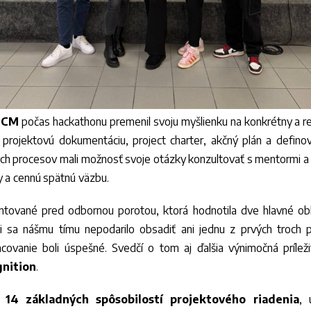
UCM
počas hackathonu premenil svoju myšlienku na konkrétny a re
 projektovú dokumentáciu, project charter, akčný plán a defino
ch procesov mali možnosť svoje otázky konzultovať s mentormi a 
y a cennú spätnú väzbu.
ntované pred odbornou porotou, ktorá hodnotila dve hlavné obla
ci sa nášmu tímu nepodarilo obsadiť ani jednu z prvých troch 
covanie boli úspešné. Svedčí o tom aj ďalšia výnimočná príleži
nition
.
a
14 základných spôsobilostí projektového riadenia
, 