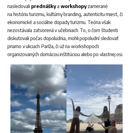
nasledovali
prednášky
a
workshopy
zamerané
na históriu turizmu, kultúrny branding, autenticitu miest, či
ekonomické a sociálne dopady turizmu. Teória však
nezostávala zatvorená v učebniach. To, o čom študenti
diskutovali počas dopoludnia, mohli popoludní sledovať
priamo v uliciach Paríža, či už na workshopoch
organizovaných domácou inštitúciou alebo po vlastnej osi.