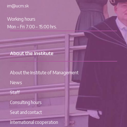
im@ucm.sk
Working hours
Mon – Fri 7:00 – 15:00 hrs.
About the Institute
About the Institute of Management
News
Staff
Consulting hours
Seat and contact
International cooperation