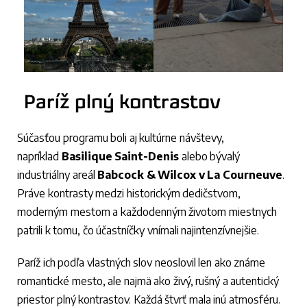
Paríž plný kontrastov
Súčasťou programu boli aj kultúrne návštevy,
napríklad
Basilique Saint-Denis
alebo bývalý
industriálny areál
Babcock & Wilcox v La Courneuve
.
Práve kontrasty medzi historickým dedičstvom,
moderným mestom a každodenným životom miestnych
patrili k tomu, čo účastníčky vnímali najintenzívnejšie.
Paríž ich podľa vlastných slov neoslovil len ako známe
romantické mesto, ale najmä ako živý, rušný a autentický
priestor plný kontrastov. Každá štvrť mala inú atmosféru.