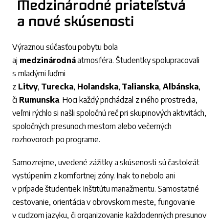
Medzinárodné priateľstvá
a nové skúsenosti
Výraznou súčasťou pobytu bola
aj
medzinárodná
atmosféra. Študentky spolupracovali
s mladými ľuďmi
z
Litvy
,
Turecka
,
Holandska
,
Talianska
,
Albánska
,
či
Rumunska
. Hoci každý prichádzal z iného prostredia,
veľmi rýchlo si našli spoločnú reč pri skupinových aktivitách,
spoločných presunoch mestom alebo večerných
rozhovoroch po programe.
Samozrejme, uvedené zážitky a skúsenosti sú častokrát
vystúpením z komfortnej zóny. Inak to nebolo ani
v prípade študentiek Inštitútu manažmentu. Samostatné
cestovanie, orientácia v obrovskom meste, fungovanie
v cudzom jazyku, či organizovanie každodenných presunov