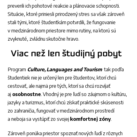
preverili ich pohotové reakcie a plánovacie schopnosti.
Situácie, ktoré priniesli prirodzený stres sa však zároveň
stali tými, ktoré študentkám potvrdili, že fungovanie
v medzinárodnom priestore mimo rutiny, na ktorú sú
zvyknuté, zvládnu skutočne hravo.
Viac než len študijný pobyt
Program
Culture, Languages and Tourism
tak podľa
študentiek nie je určený len pre študentov, ktorí chcú
cestovať, ale najmä pre tých, ktorí sa chcú rozvíjať
aj
osobnostne
. Vhodný je pre ľudí so záujmom o kultúru,
jazyky a turizmus, ktorí chcú získať praktické skúsenosti
zo zahraničia, fungovať v medzinárodnom prostredí
a neboja sa vystúpiť zo svojej
komfortnej
zóny
.
Zároveň ponúka priestor spoznať nových ľudí z rôznych