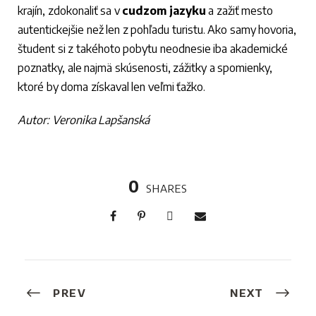
krajín, zdokonaliť sa v
cudzom
jazyku
a zažiť mesto
autentickejšie než len z pohľadu turistu. Ako samy hovoria,
študent si z takéhoto pobytu neodnesie iba akademické
poznatky, ale najmä skúsenosti, zážitky a spomienky,
ktoré by doma získaval len veľmi ťažko.
Autor: Veronika Lapšanská
0
SHARES
PREV
NEXT