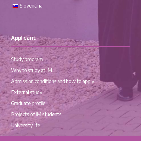
Slovenčina
Applicant
Study program
Why to study at IM
Admission conditions and how to apply
External study
Graduate profile
Projects of IM students
University life