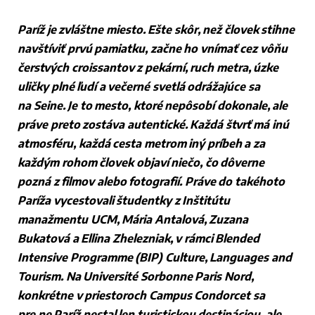
Paríž je zvláštne miesto. Ešte skôr, než človek stihne
navštíviť prvú pamiatku, začne ho vnímať cez vôňu
čerstvých croissantov z pekární, ruch metra, úzke
uličky plné ľudí a večerné svetlá odrážajúce sa
na Seine. Je to mesto, ktoré nepôsobí dokonale, ale
práve preto zostáva autentické. Každá štvrť má inú
atmosféru, každá cesta metrom iný príbeh a za
každým rohom človek objaví niečo, čo dôverne
pozná z filmov alebo fotografií. Práve do takéhoto
Paríža vycestovali študentky z Inštitútu
manažmentu UCM, Mária Antalová, Zuzana
Bukatová a Ellina Zhelezniak, v rámci Blended
Intensive Programme (BIP) Culture, Languages and
Tourism. Na Université Sorbonne Paris Nord,
konkrétne v priestoroch Campus Condorcet sa
pre ne Paríž nestal len turistickou destináciou, ale