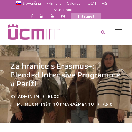
Slovenčina
Emails
Calendar
UCM
AIS
SharePoint
Intranet
Za hranice s Erasmus+:
Blended Intensive Programme
v Paríži
BY
ADMIN IM
BLOG
IM
,
IMUCM
,
INŠTITÚTMANAŽMENTU
0