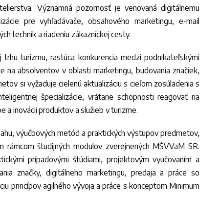
telierstva. Významná pozornosť je venovaná digitálnemu
lizácie pre vyhľadávače, obsahového marketingu, e-mail
ch techník a riadeniu zákazníckej cesty.
j trhu turizmu, rastúca konkurencia medzi podnikateľskými
xe na absolventov v oblasti marketingu, budovania značiek,
etov si vyžaduje cielenú aktualizáciu s cieľom zosúladenia s
inteligentnej špecializácie, vrátane schopnosti reagovať na
e a inovácii produktov a služieb v turizme.
bsahu, výučbových metód a praktických výstupov predmetov,
ým rámcom študijných modulov zverejnených MŠVVaM SR.
ktickými prípadovými štúdiami, projektovým vyučovaním a
vania značky, digitálneho marketingu, predaja a práce so
áciu princípov agilného vývoja a práce s konceptom Minimum