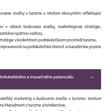
vanie značky v turizme a Venture ekosystém reflektujúci
v v oblasti budovania značky, marketingovej stratégie,
ákazníckou spätnou väzbou,
stratégie v konkrétnom podnikateľskom prostredí turizmu,
h pripravenosti na podnikateľskú činnosť a manažérske pozície
odnikateľského a inovačného potenciálu
ateľský marketing a budovanie značky v turizme, Venture
ramu Manažment v turizme a hotelierstve,