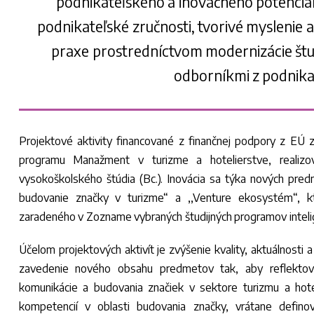
podnikateľského a inovačného potenciálu 
podnikateľské zručnosti, tvorivé myslenie 
praxe prostredníctvom modernizácie štu
odborníkmi z podnika
Projektové aktivity financované z finančnej podpory z EÚ
programu Manažment v turizme a hotelierstve, realiz
vysokoškolského štúdia (Bc.). Inovácia sa týka nových pre
budovanie značky v turizme“ a ,,Venture ekosystém“, k
zaradeného v Zozname vybraných študijných programov intelig
Účelom projektových aktivít je zvýšenie kvality, aktuálnosti 
zavedenie nového obsahu predmetov tak, aby reflektoval
komunikácie a budovania značiek v sektore turizmu a hote
kompetencií v oblasti budovania značky, vrátane defino