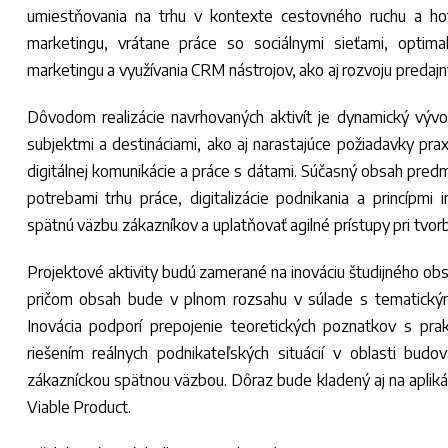
umiestňovania na trhu v kontexte cestovného ruchu a ho
marketingu, vrátane práce so sociálnymi sieťami, optima
marketingu a využívania CRM nástrojov, ako aj rozvoju predajný
Dôvodom realizácie navrhovaných aktivít je dynamický vývo
subjektmi a destináciami, ako aj narastajúce požiadavky pra
digitálnej komunikácie a práce s dátami. Súčasný obsah predm
potrebami trhu práce, digitalizácie podnikania a princípmi 
spätnú väzbu zákazníkov a uplatňovať agilné prístupy pri tvorb
Projektové aktivity budú zamerané na inováciu študijného o
pričom obsah bude v plnom rozsahu v súlade s tematick
Inovácia podporí prepojenie teoretických poznatkov s pra
riešením reálnych podnikateľských situácií v oblasti budo
zákazníckou spätnou väzbou. Dôraz bude kladený aj na aplik
Viable Product.