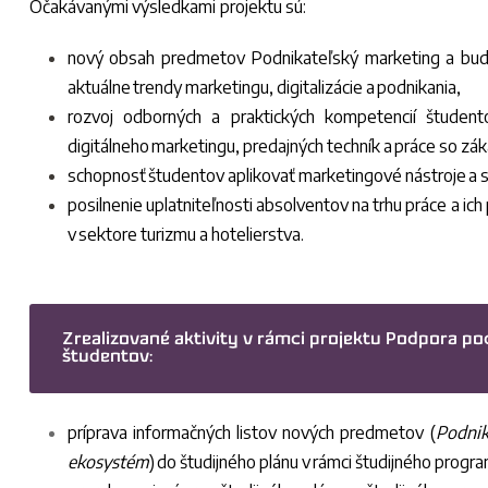
Očakávanými výsledkami projektu sú:
nový obsah predmetov Podnikateľský marketing a budo
aktuálne trendy marketingu, digitalizácie a podnikania,
rozvoj odborných a praktických kompetencií študento
digitálneho marketingu, predajných techník a práce so z
schopnosť študentov aplikovať marketingové nástroje a 
posilnenie uplatniteľnosti absolventov na trhu práce a ic
v sektore turizmu a hotelierstva.
Zrealizované aktivity v rámci projektu Podpora p
študentov:
príprava informačných listov nových predmetov (
Podnik
ekosystém
) do študijného plánu v rámci študijného prog