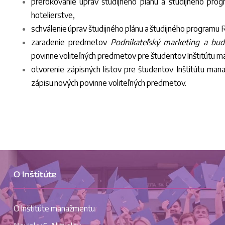
prerokovanie úprav študijného plánu a študijného pr
hotelierstve,
schválenie úprav študijného plánu a študijného programu
zaradenie predmetov
Podnikateľský marketing a bu
povinne voliteľných predmetov pre študentov Inštitútu
otvorenie zápisných listov pre študentov Inštitútu 
zápisu nových povinne voliteľných predmetov.
O Inštitúte
O Inštitúte manažmentu