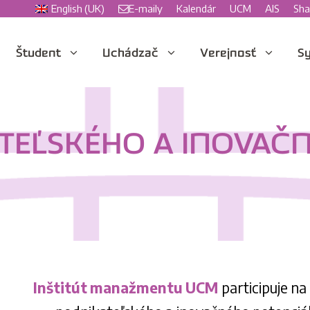
English (UK)
E-maily
Kalendár
UCM
AIS
Sha
Študent
Uchádzač
Verejnosť
Sy
TEĽSKÉHO A INOVAČN
Inštitút manažmentu UCM
participuje 