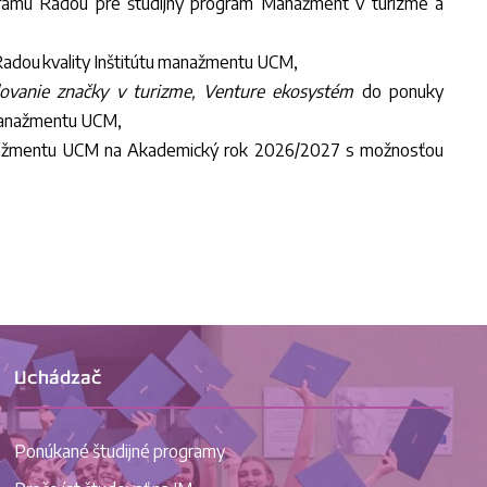
ogramu Radou pre študijný program Manažment v turizme a
 Radou kvality Inštitútu manažmentu UCM,
dovanie značky v turizme, Venture ekosystém
do ponuky
 manažmentu UCM,
manažmentu UCM na Akademický rok 2026/2027 s možnosťou
Uchádzač
Ponúkané študijné programy