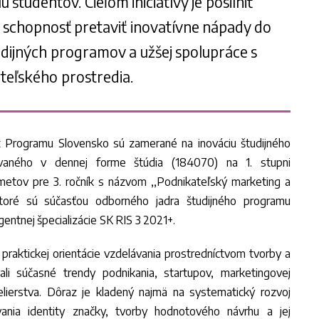
študentov. Cieľom iniciatívy je posilniť
a schopnosť pretaviť inovatívne nápady do
dijných programov a užšej spolupráce s
teľského prostredia.
 z Programu Slovensko sú zamerané na inováciu študijného
ovaného v dennej forme štúdia (184070) na 1. stupni
dmetov pre 3. ročník s názvom ,,Podnikateľský marketing a
toré sú súčasťou odborného jadra študijného programu
entnej špecializácie SK RIS 3 2021+.
a praktickej orientácie vzdelávania prostredníctvom tvorby a
i súčasné trendy podnikania, startupov, marketingovej
lierstva. Dôraz je kladený najmä na systematický rozvoj
vania identity značky, tvorby hodnotového návrhu a jej