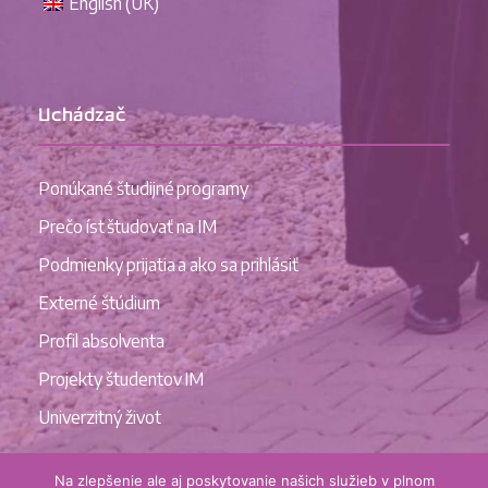
English (UK)
Uchádzač
Ponúkané študijné programy
Prečo íst študovať na IM
Podmienky prijatia a ako sa prihlásiť
Externé štúdium
Profil absolventa
Projekty študentov IM
Univerzitný život
Na zlepšenie ale aj poskytovanie našich služieb v plnom