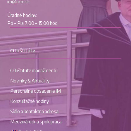
im@ucm.sk
Úradné hodiny:
Po – Pia 7:00 – 15:00 hod.
O Inštitúte
O Inštitúte manažmentu
Novinky & Aktuality
Personálne obsadenie IM
Konzultačné hodiny
Sídlo a kontaktná adresa
Medzinárodná spolupráca