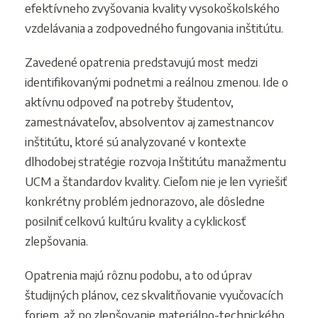
efektívneho zvyšovania kvality vysokoškolského
vzdelávania a zodpovedného fungovania inštitútu.
Zavedené opatrenia predstavujú most medzi
identifikovanými podnetmi a reálnou zmenou. Ide o
aktívnu odpoveď na potreby študentov,
zamestnávateľov, absolventov aj zamestnancov
inštitútu, ktoré sú analyzované v kontexte
dlhodobej stratégie rozvoja Inštitútu manažmentu
UCM a štandardov kvality. Cieľom nie je len vyriešiť
konkrétny problém jednorazovo, ale dôsledne
posilniť celkovú kultúru kvality a cyklickosť
zlepšovania.
Opatrenia majú rôznu podobu, a to od úprav
študijných plánov, cez skvalitňovanie vyučovacích
foriem, až po zlepšovanie materiálno-technického