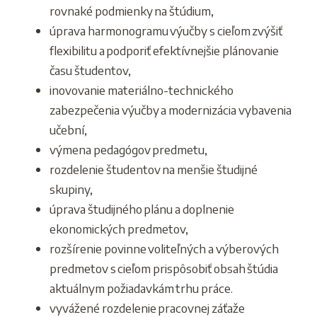
rovnaké podmienky na štúdium,
úprava harmonogramu výučby s cieľom zvýšiť
flexibilitu a podporiť efektívnejšie plánovanie
času študentov,
inovovanie materiálno-technického
zabezpečenia výučby a modernizácia vybavenia
učební,
výmena pedagógov predmetu,
rozdelenie študentov na menšie študijné
skupiny,
úprava študijného plánu a doplnenie
ekonomických predmetov,
rozšírenie povinne voliteľných a výberových
predmetov s cieľom prispôsobiť obsah štúdia
aktuálnym požiadavkám trhu práce.
vyvážené rozdelenie pracovnej záťaže