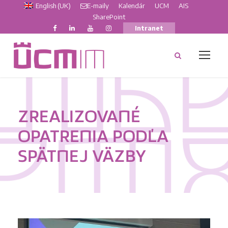
English (UK)
E-maily
Kalendár
UCM
AIS
SharePoint
Intranet
ZREALIZOVANÉ
OPATRENIA PODĽA
SPÄTNEJ VÄZBY