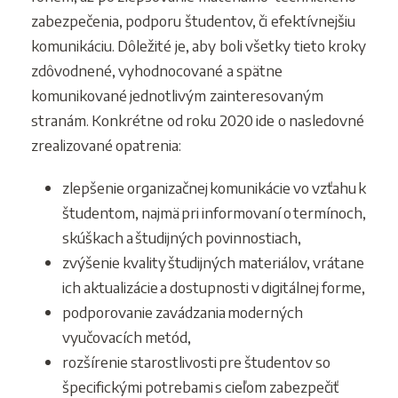
zabezpečenia, podporu študentov, či efektívnejšiu
komunikáciu. Dôležité je, aby boli všetky tieto kroky
zdôvodnené, vyhodnocované a spätne
komunikované jednotlivým zainteresovaným
stranám. Konkrétne od roku 2020 ide o nasledovné
zrealizované opatrenia:
zlepšenie organizačnej komunikácie vo vzťahu k
študentom, najmä pri informovaní o termínoch,
skúškach a študijných povinnostiach,
zvýšenie kvality študijných materiálov, vrátane
ich aktualizácie a dostupnosti v digitálnej forme,
podporovanie zavádzania moderných
vyučovacích metód,
rozšírenie starostlivosti pre študentov so
špecifickými potrebami s cieľom zabezpečiť