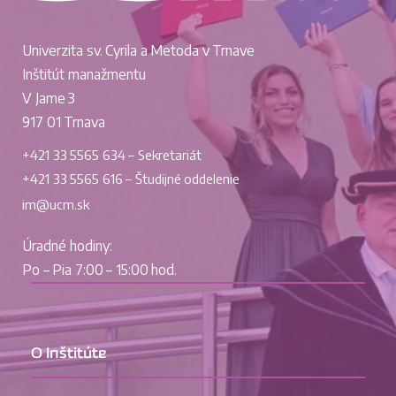
Univerzita sv. Cyrila a Metoda v Trnave
Inštitút manažmentu
V Jame 3
917 01 Trnava
+421 33 5565 634 – Sekretariát
+421 33 5565 616 – Študijné oddelenie
im@ucm.sk
Úradné hodiny:
Po – Pia 7:00 – 15:00 hod.
O Inštitúte