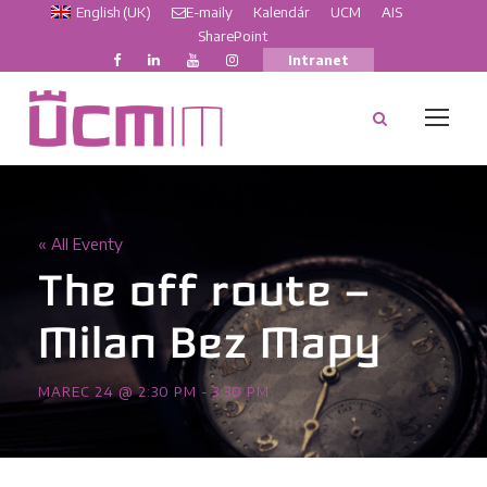
English (UK)
E-maily
Kalendár
UCM
AIS
SharePoint
Intranet
« All Eventy
The off route –
Milan Bez Mapy
MAREC 24 @ 2:30 PM
-
3:30 PM