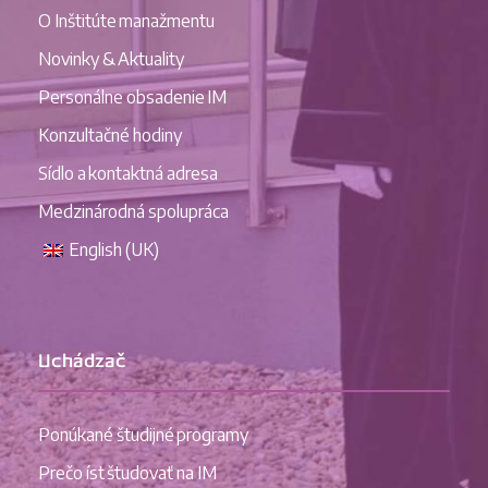
O Inštitúte manažmentu
Novinky & Aktuality
Personálne obsadenie IM
Konzultačné hodiny
Sídlo a kontaktná adresa
Medzinárodná spolupráca
English (UK)
Uchádzač
Ponúkané študijné programy
Prečo íst študovať na IM