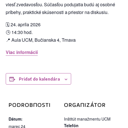
viesť zvedavosťou. Súčasťou podujatia budú aj osobné
príbehy, praktické skúsenosti a priestor na diskusiu.
🗓️ 24. apríla 2026
🕒 14:30 hod.
📍 Aula UCM, Bučianska 4, Trnava
Viac informácií
Pridať do kalendára
PODROBNOSTI
ORGANIZÁTOR
Dátum:
Inštitút manažmentu UCM
Telefón
marec 24