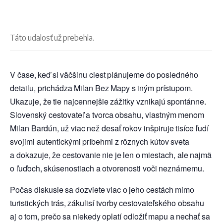
Táto udalosť už prebehla.
V čase, keď si väčšinu ciest plánujeme do posledného
detailu, prichádza Milan Bez Mapy s iným prístupom.
Ukazuje, že tie najcennejšie zážitky vznikajú spontánne.
Slovenský cestovateľ a tvorca obsahu, vlastným menom
Milan Bardún, už viac než desať rokov inšpiruje tisíce ľudí
svojimi autentickými príbehmi z rôznych kútov sveta
a dokazuje, že cestovanie nie je len o miestach, ale najmä
o ľuďoch, skúsenostiach a otvorenosti voči neznámemu.
Počas diskusie sa dozviete viac o jeho cestách mimo
turistických trás, zákulisí tvorby cestovateľského obsahu
aj o tom, prečo sa niekedy oplatí odložiť mapu a nechať sa