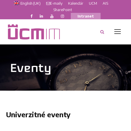
English (UK)
E-maily
Kalendár
UCM
AIS
SharePoint
Intranet
Eventy
Univerzitné eventy