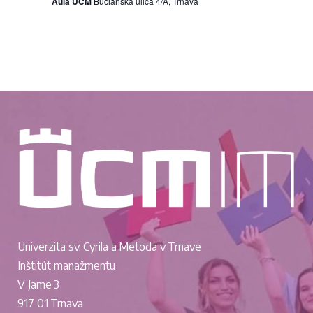
Aula UCM
Bučianska ulica 4/A, Trnava
a
v
i
r
g
c
á
h
c
a
i
n
e
d
Z
Univerzita sv. Cyrila a Metoda v Trnave
V
o
Inštitút manažmentu
i
V Jame 3
b
917 01 Trnava