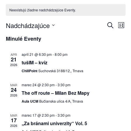
Neexistujú žiadne nadchádzajúce Eventy.
Nadchádzajúce
V
U
E
Z
y
V
o
h
d
Minulé Eventy
v
z
y
ľ
n
a
b
a
a
e
d
apríl 21 @ 6:30 pm
-
8:00 pm
APR
m
e
21
a
tušIM – kvíz
l
r
2026
ť
n
ChillPoint
Suchovská 3188/12,, Trnava
t
o
e
t
marec 24 @ 2:30 pm
-
3:30 pm
MAR
s
d
24
The off route – Milan Bez Mapy
y
2026
á
ť
Aula UCM
Bučianska ulica 4/A, Trnava
t
S
u
N
marec 17 @ 2:30 pm
-
3:30 pm
MAR
17
m
,,Za bránami univerzity“ Vol. 5
e
a
2026
.