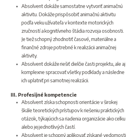
Absolvent dokáže samostatne vytvoriť animačnú
aktivitu. Dokáže prispôsobiť animačnú aktivitu
podľa veku užívateľa v kontexte motorických
zručností a kognitívneho štádia rozvoja osobnosti.
Je tiež schopný zhodnotiť časové, materiálne a
finančné zdroje potrebné k realizácii animačnej
aktivity.
Absolvent dokáže riešiť dielčie časti projektu, ale aj
komplexne spracovať všetky podklady a následne
ich uplatniť pri samotnej realizácii.
III. Profesijné kompetencie
Absolvent získa schopnosti orientácie v širokej
škále teoretických prístupov k riešeniu praktických
otázok, týkajúcich sa riadenia organizácie ako celku
alebo jej jednotlivých častí.
Absolvent je schopný aplikovať získané vedomosti