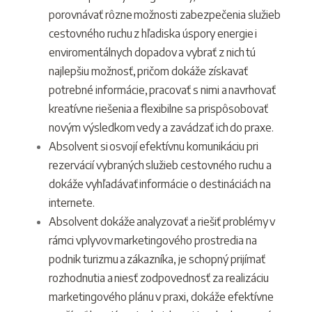
porovnávať rôzne možnosti zabezpečenia služieb
cestovného ruchu z hľadiska úspory energie i
enviromentálnych dopadov a vybrať z nich tú
najlepšiu možnosť, pričom dokáže získavať
potrebné informácie, pracovať s nimi a navrhovať
kreatívne riešenia a flexibilne sa prispôsobovať
novým výsledkom vedy a zavádzať ich do praxe.
Absolvent si osvojí efektívnu komunikáciu pri
rezervácií vybraných služieb cestovného ruchu a
dokáže vyhľadávať informácie o destináciách na
internete.
Absolvent dokáže analyzovať a riešiť problémy v
rámci vplyvov marketingového prostredia na
podnik turizmu a zákazníka, je schopný prijímať
rozhodnutia a niesť zodpovednosť za realizáciu
marketingového plánu v praxi, dokáže efektívne