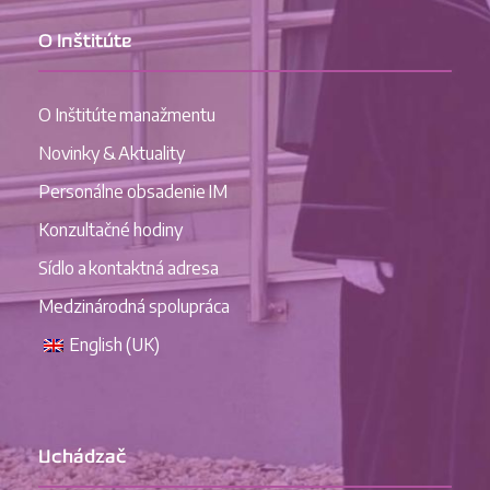
O Inštitúte
O Inštitúte manažmentu
Novinky & Aktuality
Personálne obsadenie IM
Konzultačné hodiny
Sídlo a kontaktná adresa
Medzinárodná spolupráca
English (UK)
Uchádzač