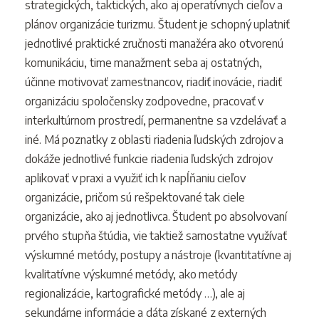
strategických, taktických, ako aj operatívnych cieľov a
plánov organizácie turizmu. Študent je schopný uplatniť
jednotlivé praktické zručnosti manažéra ako otvorenú
komunikáciu, time manažment seba aj ostatných,
účinne motivovať zamestnancov, riadiť inovácie, riadiť
organizáciu spoločensky zodpovedne, pracovať v
interkultúrnom prostredí, permanentne sa vzdelávať a
iné. Má poznatky z oblasti riadenia ľudských zdrojov a
dokáže jednotlivé funkcie riadenia ľudských zdrojov
aplikovať v praxi a využiť ich k napĺňaniu cieľov
organizácie, pričom sú rešpektované tak ciele
organizácie, ako aj jednotlivca. Študent po absolvovaní
prvého stupňa štúdia, vie taktiež samostatne využívať
výskumné metódy, postupy a nástroje (kvantitatívne aj
kvalitatívne výskumné metódy, ako metódy
regionalizácie, kartografické metódy …), ale aj
sekundárne informácie a dáta získané z externých