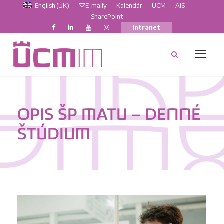
English (UK)
E-maily
Kalendár
UCM
AIS
SharePoint
Intranet
OPIS ŠP MATU – DENNÉ
ŠTÚDIUM