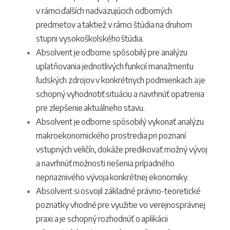
v rámci ďalších nadväzujúcich odborných
predmetov a taktiež v rámci štúdia na druhom
stupni vysokoškolského štúdia.
Absolvent je odborne spôsobilý pre analýzu
uplatňovania jednotlivých funkcií manažmentu
ľudských zdrojov v konkrétnych podmienkach a je
schopný vyhodnotiť situáciu a navrhnúť opatrenia
pre zlepšenie aktuálneho stavu.
Absolvent je odborne spôsobilý vykonať analýzu
makroekonomického prostredia pri poznaní
vstupných veličín, dokáže predikovať možný vývoj
a navrhnúť možnosti riešenia prípadného
nepriaznivého vývoja konkrétnej ekonomiky.
Absolvent si osvojil základné právno-teoretické
poznatky vhodné pre využitie vo verejnosprávnej
praxi a je schopný rozhodnúť o aplikácii