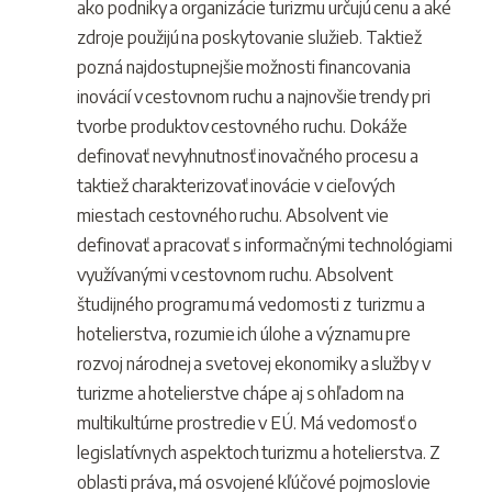
ako podniky a organizácie turizmu určujú cenu a aké
zdroje použijú na poskytovanie služieb. Taktiež
pozná najdostupnejšie možnosti financovania
inovácií v cestovnom ruchu a najnovšie trendy pri
tvorbe produktov cestovného ruchu. Dokáže
definovať nevyhnutnosť inovačného procesu a
taktiež charakterizovať inovácie v cieľových
miestach cestovného ruchu. Absolvent vie
definovať a pracovať s informačnými technológiami
využívanými v cestovnom ruchu. Absolvent
študijného programu má vedomosti z turizmu a
hotelierstva, rozumie ich úlohe a významu pre
rozvoj národnej a svetovej ekonomiky a služby v
turizme a hotelierstve chápe aj s ohľadom na
multikultúrne prostredie v EÚ. Má vedomosť o
legislatívnych aspektoch turizmu a hotelierstva. Z
oblasti práva, má osvojené kľúčové pojmoslovie