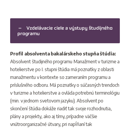
Vzdelávacie ciele a výstupy študijného
programu
Profil absolventa bakalárskeho stupňa štúdia:
Absolvent študijného programu Manažment v turizme a
hotelierstve po I. stupni štúdia má poznatky z oblasti
manažmentu v kontexte so zameraním programu a
príslušného odboru. Má poznatky o súčasných trendoch
v turizme a hotelierstve a ovláda potrebnú terminológiu
(min. v jednom svetovom jazyku). Absolvent po
skončení štúdia dokáže riadiť tak svoje rozhodnutia,
plány a projekty, ako aj tímy, prípadne väčšie
vnútroorganizačné útvary, pri napĺňaní tak