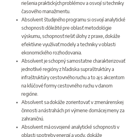
riešenia praktických problémov a osvojí si techniky
časového manažmentu.
Absolvent študijného programu si osvojí analytické
schopnosti dôležité pre oblasť metodológie
výskumu, schopnosť riešiť úlohy z praxe, dokáže
efektívne využívať modely a techniky v oblasti
ekonomického rozhodovania.
Absolvent je schopný samostatne charakterizovať
jednotlivé regióny z hľadiska supraštruktúry a
infraštruktúry cestovného ruchu a to aj s akcentom
na kľúčové formy cestovného ruchu v danom
regióne.
Absolvent sa dokáže zorientovať v zmenárenskej
činnosti a nástrahách pri výmene domácej meny za
zahraničnú.
Absolvent má osvojené analytické schopnosti v
oblasti spotreby energií a vody, dokáže