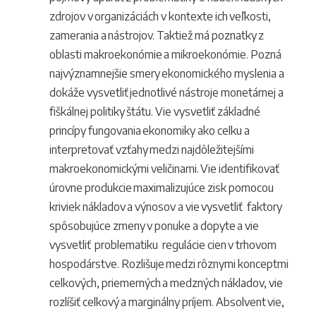
zdrojov v organizáciách v kontexte ich veľkosti,
zamerania a nástrojov. Taktiež má poznatky z
oblasti makroekonómie a mikroekonómie. Pozná
najvýznamnejšie smery ekonomického myslenia a
dokáže vysvetliť jednotlivé nástroje monetárnej a
fiškálnej politiky štátu. Vie vysvetliť základné
princípy fungovania ekonomiky ako celku a
interpretovať vzťahy medzi najdôležitejšími
makroekonomickými veličinami. Vie identifikovať
úrovne produkcie maximalizujúce zisk pomocou
kriviek nákladov a výnosov a vie vysvetliť faktory
spôsobujúce zmeny v ponuke a dopyte a vie
vysvetliť problematiku regulácie cien v trhovom
hospodárstve. Rozlišuje medzi rôznymi konceptmi
celkových, priemerných a medzných nákladov, vie
rozlíšiť celkový a marginálny príjem. Absolvent vie,