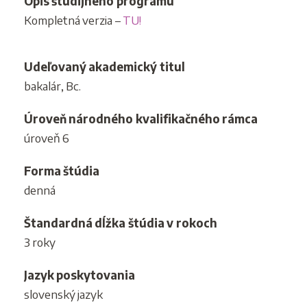
Opis študijného programu
Kompletná verzia –
TU!
Udeľovaný akademický titul
bakalár, Bc.
Úroveň národného kvalifikačného rámca
úroveň 6
Forma štúdia
denná
Štandardná dĺžka štúdia v rokoch
3 roky
Jazyk poskytovania
slovenský jazyk