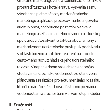
štruktúre marketingového a komunikačného mixu v
prostredí turizmu a hotelierstva, vysvetlia sa mu
všeobecne platné zásady medzinárodného
marketingu a aplikácie procesov marketingového
auditu v praxi, nadobudne poznatky o etike v
marketingu a vzťahu marketingu smerom k ľudskej
spoločnosti. Absolvent je taktiež oboznámený s
mechanizmom udržateľného prístupu k podnikaniu
v oblasti turizmu a hotelierstva a vníma produkt
cestovného ruchu z hľadiska jeho udržateľného
rozvoja. V neposlednom rade absolvent počas
štúdia získal špecifické vedomosti zo stanovenia,
plánovania a realizácie projektu menšieho rozsahu,
ktorého náročnosť zodpovedá stupňu poznania,
vedomostiam a zručnostiam v prvom stupni štúdia.
II. Zručnosti