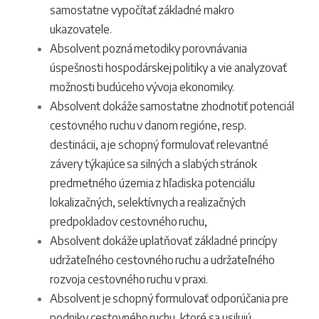
samostatne vypočítať základné makro
ukazovatele.
Absolvent pozná metodiky porovnávania
úspešnosti hospodárskej politiky a vie analyzovať
možnosti budúceho vývoja ekonomiky.
Absolvent dokáže samostatne zhodnotiť potenciál
cestovného ruchu v danom regióne, resp.
destinácii, a je schopný formulovať relevantné
závery týkajúce sa silných a slabých stránok
predmetného územia z hľadiska potenciálu
lokalizačných, selektívnych a realizačných
predpokladov cestovného ruchu,
Absolvent dokáže uplatňovať základné princípy
udržateľného cestovného ruchu a udržateľného
rozvoja cestovného ruchu v praxi.
Absolvent je schopný formulovať odporúčania pre
podniky cestovného ruchu, ktoré sa usilujú