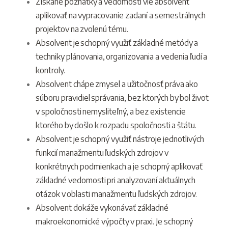
Získané poznatky a vedomosti vie absolvent
aplikovať na vypracovanie zadaní a semestrálnych
projektov na zvolenú tému.
Absolvent je schopný využiť základné metódy a
techniky plánovania, organizovania a vedenia ľudí a
kontroly.
Absolvent chápe zmysel a užitočnosť práva ako
súboru pravidiel správania, bez ktorých by bol život
v spoločnosti nemysliteľný, a bez existencie
ktorého by došlo k rozpadu spoločnosti a štátu.
Absolvent je schopný využiť nástroje jednotlivých
funkcií manažmentu ľudských zdrojov v
konkrétnych podmienkach a je schopný aplikovať
základné vedomosti pri analyzovaní aktuálnych
otázok v oblasti manažmentu ľudských zdrojov.
Absolvent dokáže vykonávať základné
makroekonomické výpočty v praxi. Je schopný