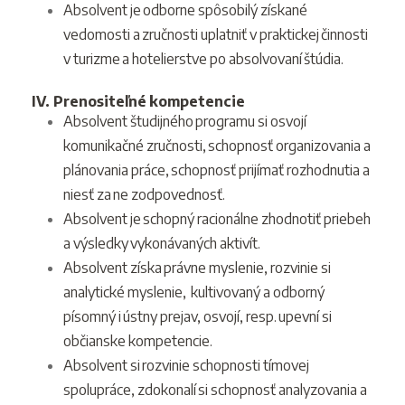
Absolvent je odborne spôsobilý získané
vedomosti a zručnosti uplatniť v praktickej činnosti
v turizme a hotelierstve po absolvovaní štúdia.
IV. Prenositeľné kompetencie
Absolvent študijného programu si osvojí
komunikačné zručnosti, schopnosť organizovania a
plánovania práce, schopnosť prijímať rozhodnutia a
niesť za ne zodpovednosť.
Absolvent je schopný racionálne zhodnotiť priebeh
a výsledky vykonávaných aktivít.
Absolvent získa právne myslenie, rozvinie si
analytické myslenie, kultivovaný a odborný
písomný i ústny prejav, osvojí, resp. upevní si
občianske kompetencie.
Absolvent si rozvinie schopnosti tímovej
spolupráce, zdokonalí si schopnosť analyzovania a