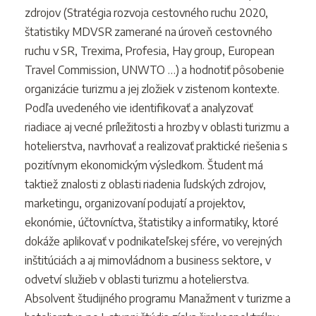
zdrojov (Stratégia rozvoja cestovného ruchu 2020,
štatistiky MDVSR zamerané na úroveň cestovného
ruchu v SR, Trexima, Profesia, Hay group, European
Travel Commission, UNWTO …) a hodnotiť pôsobenie
organizácie turizmu a jej zložiek v zistenom kontexte.
Podľa uvedeného vie identifikovať a analyzovať
riadiace aj vecné príležitosti a hrozby v oblasti turizmu a
hotelierstva, navrhovať a realizovať praktické riešenia s
pozitívnym ekonomickým výsledkom. Študent má
taktiež znalosti z oblasti riadenia ľudských zdrojov,
marketingu, organizovaní podujatí a projektov,
ekonómie, účtovníctva, štatistiky a informatiky, ktoré
dokáže aplikovať v podnikateľskej sfére, vo verejných
inštitúciách a aj mimovládnom a business sektore, v
odvetví služieb v oblasti turizmu a hotelierstva.
Absolvent študijného programu Manažment v turizme a