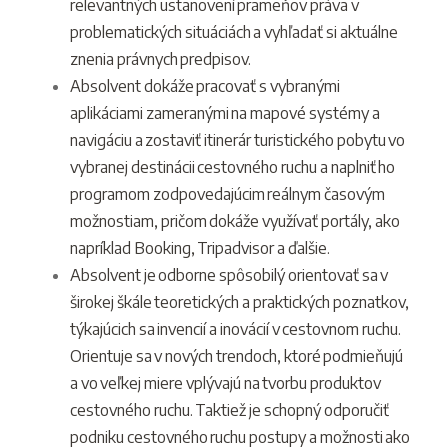
relevantných ustanovení prameňov práva v
problematických situáciách a vyhľadať si aktuálne
znenia právnych predpisov.
Absolvent dokáže pracovať s vybranými
aplikáciami zameranými na mapové systémy a
navigáciu a zostaviť itinerár turistického pobytu vo
vybranej destinácii cestovného ruchu a naplniť ho
programom zodpovedajúcim reálnym časovým
možnostiam, pričom dokáže využívať portály, ako
napríklad Booking, Tripadvisor a ďalšie.
Absolvent je odborne spôsobilý orientovať sa v
širokej škále teoretických a praktických poznatkov,
týkajúcich sa invencií a inovácií v cestovnom ruchu.
Orientuje sa v nových trendoch, ktoré podmieňujú
a vo veľkej miere vplývajú na tvorbu produktov
cestovného ruchu. Taktiež je schopný odporučiť
podniku cestovného ruchu postupy a možnosti ako