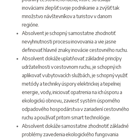
inováciami zlepšiť svoje podnikanie a zvýšiť tak
množstvo návštevníkov a turistov v danom
regióne.
Absolvent je schopný samostatne zhodnotiť
nevyhnutnosti procesu inovovania a vie jasne
definovať hlavné znaky inovácie cestovného ruchu.
Absolvent dokáže uplatňovať základné princípy
udržateľnosti v cestovnom ruchu, je schopný ich
aplikovať v ubytovacích službách, je schopný využiť
metódy a techniky úspory elektrickej a tepelnej
energie, vody, iniciovať opatrenia na ich úsporu a
ekologickú obnovu, zaviesť systém úsporného
odpadového hospodárstva v zariadení cestovného
ruchu a používať pritom smart technológie.
Absolvent dokáže samostatne zhodnotiť základné
problémy zavedenia ekologického fungovania