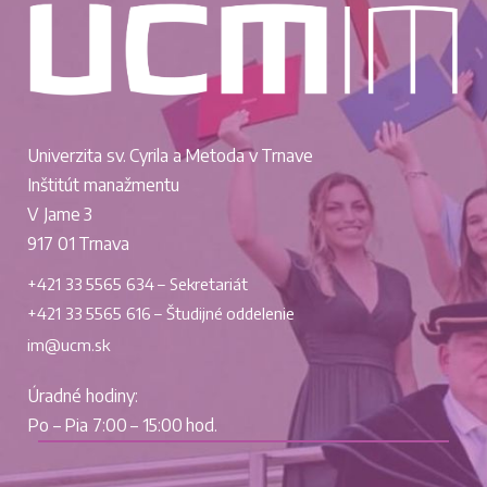
Univerzita sv. Cyrila a Metoda v Trnave
Inštitút manažmentu
V Jame 3
917 01 Trnava
+421 33 5565 634 – Sekretariát
+421 33 5565 616 – Študijné oddelenie
im@ucm.sk
Úradné hodiny:
Po – Pia 7:00 – 15:00 hod.