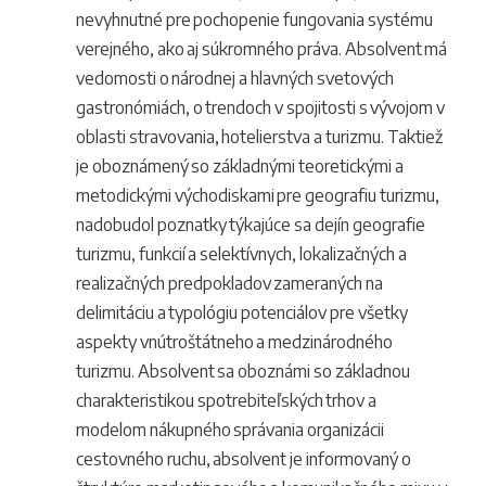
nevyhnutné pre pochopenie fungovania systému
verejného, ako aj súkromného práva. Absolvent má
vedomosti o národnej a hlavných svetových
gastronómiách, o trendoch v spojitosti s vývojom v
oblasti stravovania, hotelierstva a turizmu. Taktiež
je oboznámený so základnými teoretickými a
metodickými východiskami pre geografiu turizmu,
nadobudol poznatky týkajúce sa dejín geografie
turizmu, funkcií a selektívnych, lokalizačných a
realizačných predpokladov zameraných na
delimitáciu a typológiu potenciálov pre všetky
aspekty vnútroštátneho a medzinárodného
turizmu. Absolvent sa oboznámi so základnou
charakteristikou spotrebiteľských trhov a
modelom nákupného správania organizácii
cestovného ruchu, absolvent je informovaný o