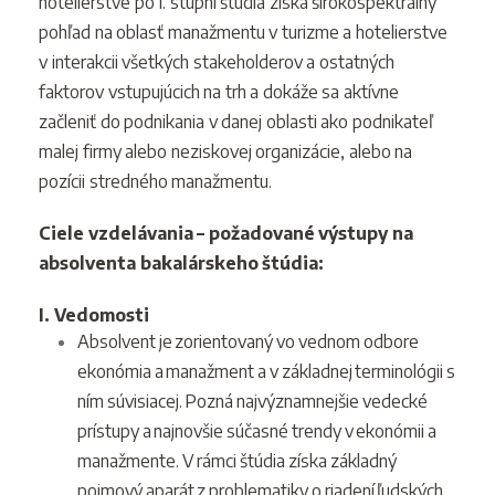
hotelierstve po I. stupni štúdia získa širokospektrálny
pohľad na oblasť manažmentu v turizme a hotelierstve
v interakcii všetkých stakeholderov a ostatných
faktorov vstupujúcich na trh a dokáže sa aktívne
začleniť do podnikania v danej oblasti ako podnikateľ
malej firmy alebo neziskovej organizácie, alebo na
pozícii stredného manažmentu.
Ciele vzdelávania – požadované výstupy na
absolventa bakalárskeho štúdia:
I. Vedomosti
Absolvent je zorientovaný vo vednom odbore
ekonómia a manažment a v základnej terminológii s
ním súvisiacej. Pozná najvýznamnejšie vedecké
prístupy a najnovšie súčasné trendy v ekonómii a
manažmente. V rámci štúdia získa základný
pojmový aparát z problematiky o riadení ľudských