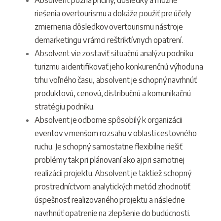
Absolvent pozná príčiny, dôsledky a možné
riešenia overtourismu a dokáže použiť pre účely
zmiernenia dôsledkov overtourismu nástroje
demarketingu v rámci reštriktívnych opatrení.
Absolvent vie zostaviť situačnú analýzu podniku
turizmu a identifikovať jeho konkurenčnú výhodu na
trhu voľného času, absolvent je schopný navrhnúť
produktovú, cenovú, distribučnú a komunikačnú
stratégiu podniku.
Absolvent je odborne spôsobilý k organizácii
eventov v menšom rozsahu v oblasti cestovného
ruchu. Je schopný samostatne flexibilne riešiť
problémy tak pri plánovaní ako aj pri samotnej
realizácii projektu. Absolvent je taktiež schopný
prostredníctvom analytických metód zhodnotiť
úspešnosť realizovaného projektu a následne
navrhnúť opatrenie na zlepšenie do budúcnosti.