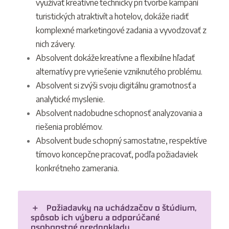
využívať kreatívne technicky pri tvorbe kampaní
turistických atraktivít a hotelov, dokáže riadiť
komplexné marketingové zadania a vyvodzovať z
nich závery.
Absolvent dokáže kreatívne a flexibilne hľadať
alternatívy pre vyriešenie vzniknutého problému.
Absolvent si zvýši svoju digitálnu gramotnosť a
analytické myslenie.
Absolvent nadobudne schopnosť analyzovania a
riešenia problémov.
Absolvent bude schopný samostatne, respektíve
tímovo koncepčne pracovať, podľa požiadaviek
konkrétneho zamerania.
Požiadavky na uchádzačov o štúdium,
spôsob ich výberu a odporúčané
osobnostné predpoklady