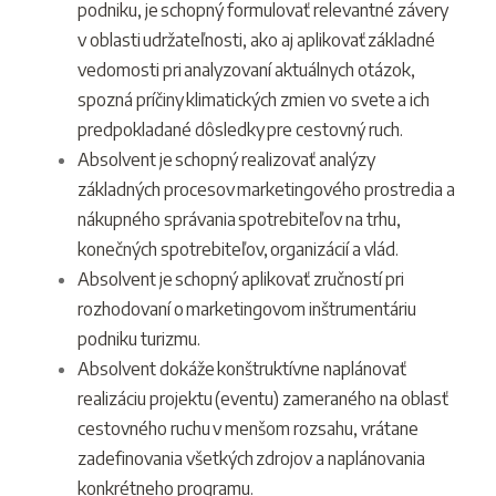
podniku, je schopný formulovať relevantné závery
v oblasti udržateľnosti, ako aj aplikovať základné
vedomosti pri analyzovaní aktuálnych otázok,
spozná príčiny klimatických zmien vo svete a ich
predpokladané dôsledky pre cestovný ruch.
Absolvent je schopný realizovať analýzy
základných procesov marketingového prostredia a
nákupného správania spotrebiteľov na trhu,
konečných spotrebiteľov, organizácií a vlád.
Absolvent je schopný aplikovať zručností pri
rozhodovaní o marketingovom inštrumentáriu
podniku turizmu.
Absolvent dokáže konštruktívne naplánovať
realizáciu projektu (eventu) zameraného na oblasť
cestovného ruchu v menšom rozsahu, vrátane
zadefinovania všetkých zdrojov a naplánovania
konkrétneho programu.