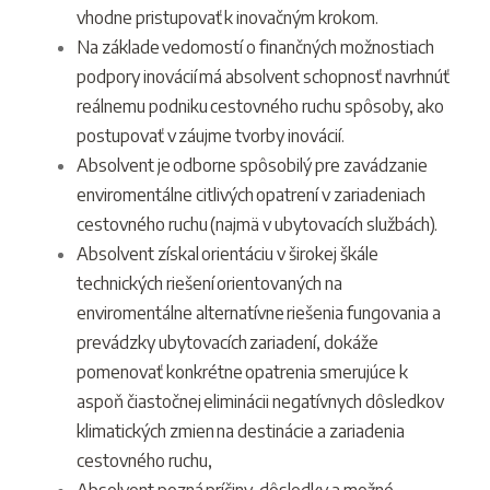
vhodne pristupovať k inovačným krokom.
Na základe vedomostí o finančných možnostiach
podpory inovácií má absolvent schopnosť navrhnúť
reálnemu podniku cestovného ruchu spôsoby, ako
postupovať v záujme tvorby inovácií.
Absolvent je odborne spôsobilý pre zavádzanie
enviromentálne citlivých opatrení v zariadeniach
cestovného ruchu (najmä v ubytovacích službách).
Absolvent získal orientáciu v širokej škále
technických riešení orientovaných na
enviromentálne alternatívne riešenia fungovania a
prevádzky ubytovacích zariadení, dokáže
pomenovať konkrétne opatrenia smerujúce k
aspoň čiastočnej eliminácii negatívnych dôsledkov
klimatických zmien na destinácie a zariadenia
cestovného ruchu,