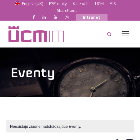
English (UK)
E-maily
Kalendár
UCM
AIS
SharePoint
Intranet
Eventy
Neexistujú žiadne nadchádzajúce Eventy.