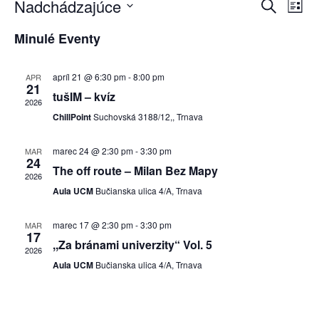
Nadchádzajúce
V
U
E
Z
y
V
o
h
d
Minulé Eventy
v
z
y
ľ
n
a
b
a
a
e
d
apríl 21 @ 6:30 pm
-
8:00 pm
APR
m
e
21
a
tušIM – kvíz
l
r
2026
ť
n
ChillPoint
Suchovská 3188/12,, Trnava
t
o
e
t
marec 24 @ 2:30 pm
-
3:30 pm
MAR
s
d
24
The off route – Milan Bez Mapy
y
2026
á
ť
Aula UCM
Bučianska ulica 4/A, Trnava
t
S
u
N
marec 17 @ 2:30 pm
-
3:30 pm
MAR
17
m
,,Za bránami univerzity“ Vol. 5
e
a
2026
.
Aula UCM
Bučianska ulica 4/A, Trnava
a
v
i