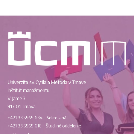
r
g
c
á
h
c
a
i
n
e
d
Z
Univerzita sv. Cyrila a Metoda v Trnave
V
o
Inštitút manažmentu
i
V Jame 3
b
917 01 Trnava
e
r
+421 33 5565 634 – Sekretariát
a
+421 33 5565 616 – Študijné oddelenie
w