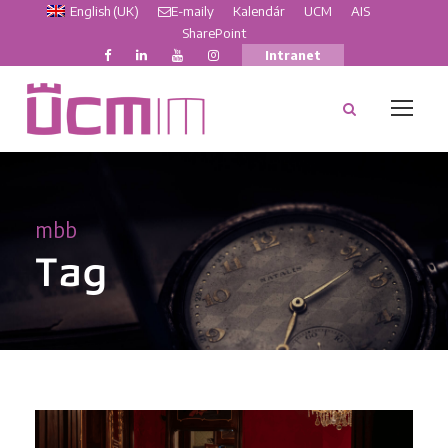
English (UK)
E-maily
Kalendár
UCM
AIS
SharePoint
Intranet
mbb
Tag