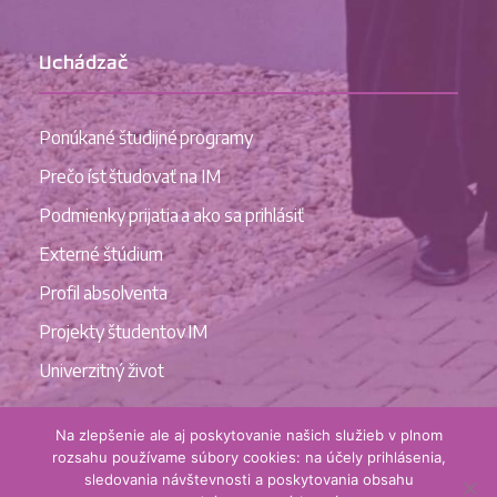
Uchádzač
Ponúkané študijné programy
Prečo íst študovať na IM
Podmienky prijatia a ako sa prihlásiť
Externé štúdium
Profil absolventa
Projekty študentov IM
Univerzitný život
Na zlepšenie ale aj poskytovanie našich služieb v plnom
rozsahu používame súbory cookies: na účely prihlásenia,
sledovania návštevnosti a poskytovania obsahu