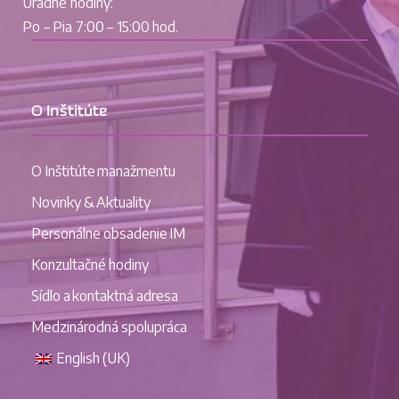
Úradné hodiny:
Po – Pia 7:00 – 15:00 hod.
O Inštitúte
O Inštitúte manažmentu
Novinky & Aktuality
Personálne obsadenie IM
Konzultačné hodiny
Sídlo a kontaktná adresa
Medzinárodná spolupráca
English (UK)