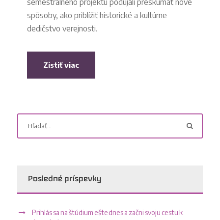
semestrálneho projektu podujali preskúmať nové
spôsoby, ako priblížiť historické a kultúrne
dedičstvo verejnosti.
Zistiť viac
Posledné príspevky
Prihlás sa na štúdium ešte dnes a začni svoju cestu k