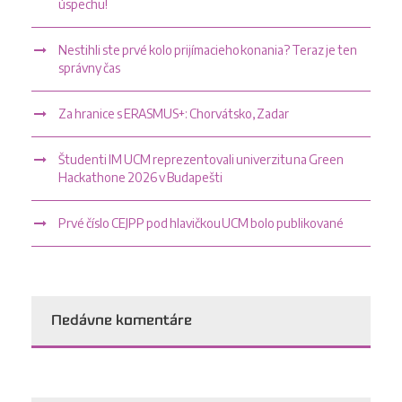
úspechu!
Nestihli ste prvé kolo prijímacieho konania? Teraz je ten
správny čas
Za hranice s ERASMUS+: Chorvátsko, Zadar
Študenti IM UCM reprezentovali univerzitu na Green
Hackathone 2026 v Budapešti
Prvé číslo CEJPP pod hlavičkou UCM bolo publikované
Nedávne komentáre