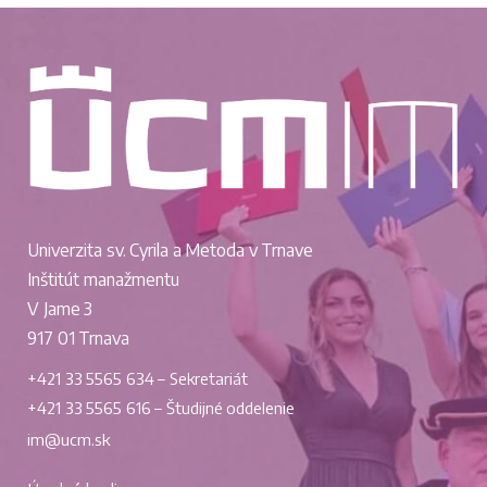
Univerzita sv. Cyrila a Metoda v Trnave
Inštitút manažmentu
V Jame 3
917 01 Trnava
+421 33 5565 634 – Sekretariát
+421 33 5565 616 – Študijné oddelenie
im@ucm.sk