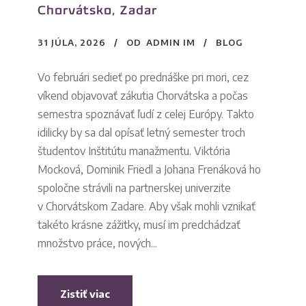
Chorvátsko, Zadar
31 JÚLA, 2026
OD
ADMIN IM
BLOG
Vo februári sedieť po prednáške pri mori, cez
víkend objavovať zákutia Chorvátska a počas
semestra spoznávať ľudí z celej Európy. Takto
idilicky by sa dal opísať letný semester troch
študentov Inštitútu manažmentu. Viktória
Mocková, Dominik Friedl a Johana Frenáková ho
spoločne strávili na partnerskej univerzite
v Chorvátskom Zadare. Aby však mohli vznikať
takéto krásne zážitky, musí im predchádzať
množstvo práce, nových...
Zistiť viac