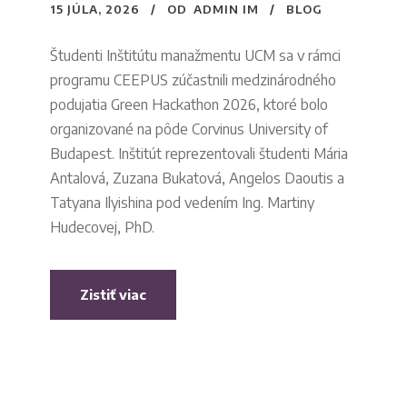
15 JÚLA, 2026
OD
ADMIN IM
BLOG
Študenti Inštitútu manažmentu UCM sa v rámci
programu CEEPUS zúčastnili medzinárodného
podujatia Green Hackathon 2026, ktoré bolo
organizované na pôde Corvinus University of
Budapest. Inštitút reprezentovali študenti Mária
Antalová, Zuzana Bukatová, Angelos Daoutis a
Tatyana Ilyishina pod vedením Ing. Martiny
Hudecovej, PhD.
Zistiť viac