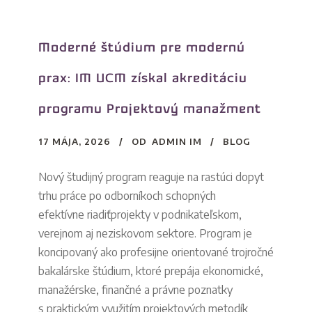
Moderné štúdium pre modernú
prax: IM UCM získal akreditáciu
programu Projektový manažment
17 MÁJA, 2026
OD
ADMIN IM
BLOG
Nový študijný program reaguje na rastúci dopyt
trhu práce po odborníkoch schopných
efektívne riadiťprojekty v podnikateľskom,
verejnom aj neziskovom sektore. Program je
koncipovaný ako profesijne orientované trojročné
bakalárske štúdium, ktoré prepája ekonomické,
manažérske, finančné a právne poznatky
s praktickým využitím projektových metodík