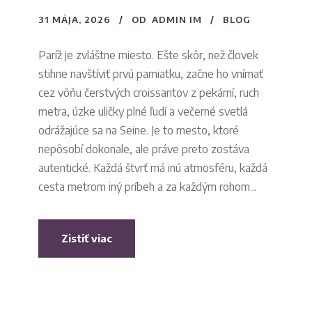
31 MÁJA, 2026
OD
ADMIN IM
BLOG
Paríž je zvláštne miesto. Ešte skôr, než človek
stihne navštíviť prvú pamiatku, začne ho vnímať
cez vôňu čerstvých croissantov z pekární, ruch
metra, úzke uličky plné ľudí a večerné svetlá
odrážajúce sa na Seine. Je to mesto, ktoré
nepôsobí dokonale, ale práve preto zostáva
autentické. Každá štvrť má inú atmosféru, každá
cesta metrom iný príbeh a za každým rohom...
Zistiť viac