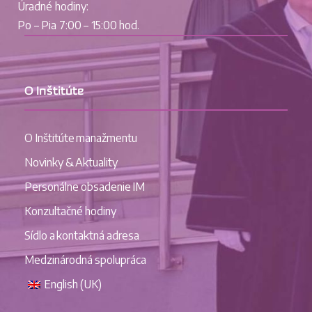
Úradné hodiny:
Po – Pia 7:00 – 15:00 hod.
O Inštitúte
O Inštitúte manažmentu
Novinky & Aktuality
Personálne obsadenie IM
Konzultačné hodiny
Sídlo a kontaktná adresa
Medzinárodná spolupráca
English (UK)