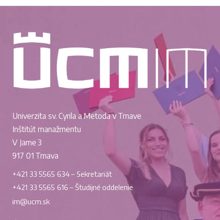
Univerzita sv. Cyrila a Metoda v Trnave
Inštitút manažmentu
V Jame 3
917 01 Trnava
+421 33 5565 634 – Sekretariát
+421 33 5565 616 – Študijné oddelenie
im@ucm.sk