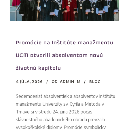
Promócie na Inštitúte manažmentu
UCM otvorili absolventom novú
životnú kapitolu
4 JÚLA, 2026
OD
ADMIN IM
BLOG
Sedemdesiat absolventiek a absolventov Inštitútu
manažmentu Univerzity sv. Cyrila a Metoda v
Trnave si v stredu 24. júna 2026 počas
slávnostného akademického obradu prevzalo
vysokoškolské diplomy. Promócie symbolicky