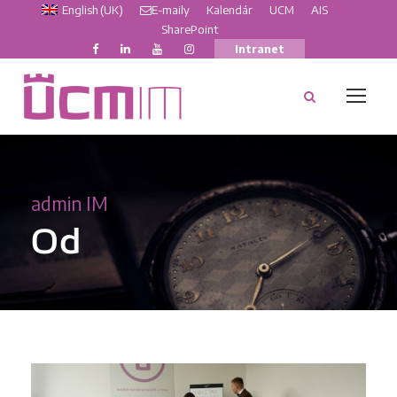
English (UK)
E-maily
Kalendár
UCM
AIS
SharePoint
Intranet
admin IM
Od