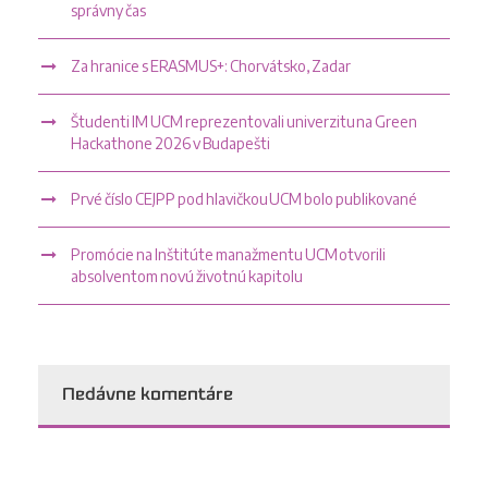
správny čas
Za hranice s ERASMUS+: Chorvátsko, Zadar
Študenti IM UCM reprezentovali univerzitu na Green
Hackathone 2026 v Budapešti
Prvé číslo CEJPP pod hlavičkou UCM bolo publikované
Promócie na Inštitúte manažmentu UCM otvorili
absolventom novú životnú kapitolu
Nedávne komentáre