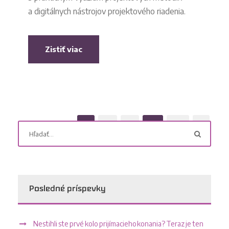
a digitálnych nástrojov projektového riadenia.
Zistiť viac
1
2
3
…
16
Posledné príspevky
Nestihli ste prvé kolo prijímacieho konania? Teraz je ten