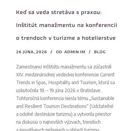
Keď sa veda stretáva s praxou:
Inštitút manažmentu na konferencii
o trendoch v turizme a hotelierstve
26 JÚNA, 2026
OD
ADMIN IM
BLOG
Zamestnanci Inštitútu manažmentu sa zúčastnili
XIV. medzinárodnej vedeckej konferencie Current
Trends in Spas, Hospitality and Tourism, ktorá sa
uskutočnila 18. – 19. júna 2026 v Bratislave.
Tohtoročná konferencia niesla tému „Sustainable
and Resilient Tourism Destinations“ (Udržateľné
a odolné destinácie turizmu) a vytvorila priestor
na diskusiu o najnovších výzvach, trendoch
a inovatívnych riešeniach v oblasti turizmu,