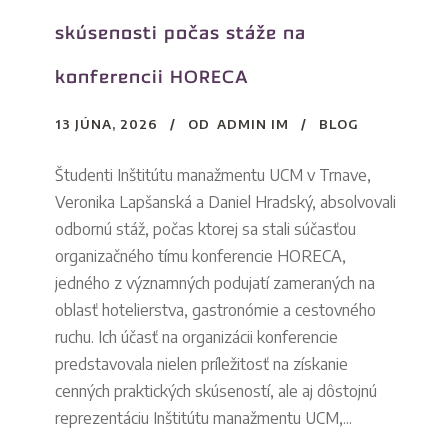
skúsenosti počas stáže na
konferencii HORECA
13 JÚNA, 2026
OD
ADMIN IM
BLOG
Študenti Inštitútu manažmentu UCM v Trnave,
Veronika Lapšanská a Daniel Hradský, absolvovali
odbornú stáž, počas ktorej sa stali súčasťou
organizačného tímu konferencie HORECA,
jedného z významných podujatí zameraných na
oblasť hotelierstva, gastronómie a cestovného
ruchu. Ich účasť na organizácii konferencie
predstavovala nielen príležitosť na získanie
cenných praktických skúseností, ale aj dôstojnú
reprezentáciu Inštitútu manažmentu UCM,...