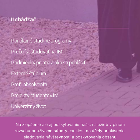
Uchádzač
Ponúkané študijné programy
Prečo íst študovať na IM
Podmienky prijatia a ako sa prihlásiť
Externé štúdium
Profil absolventa
Projekty študentov IM
Univerzitný život
Na zlepšenie ale aj poskytovanie našich služieb v plnom
rozsahu používame súbory cookies: na účely prihlásenia,
sledovania návštevnosti a poskytovania obsahu