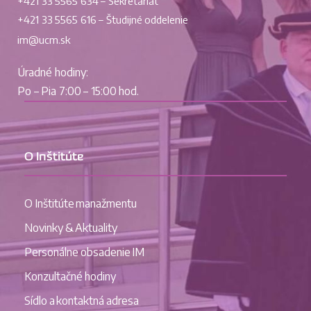
+421 33 5565 634 – Sekretariát
+421 33 5565 616 – Študijné oddelenie
im@ucm.sk
Úradné hodiny:
Po – Pia 7:00 – 15:00 hod.
O Inštitúte
O Inštitúte manažmentu
Novinky & Aktuality
Personálne obsadenie IM
Konzultačné hodiny
Sídlo a kontaktná adresa