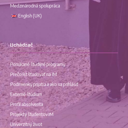
Medzinárodná spolupráca
English (UK)
Uchádzač
Ponúkané študijné programy
Prečo íst študovať na IM
Podmienky prijatia a ako sa prihlásiť
Externé štúdium
Profil absolventa
Projekty študentov IM
Univerzitný život