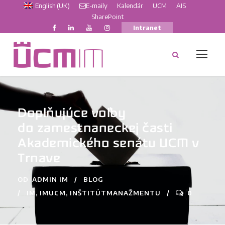
English (UK)
E-maily
Kalendár
UCM
AIS
SharePoint
Intranet
Doplňujúce voľby
do zamestnaneckej časti
Akademického senátu UCM v
Trnave
OD
ADMIN IM
BLOG
IM
,
IMUCM
,
INŠTITÚTMANAŽMENTU
0