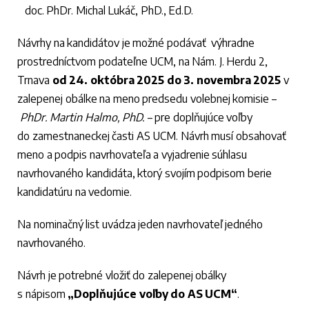
doc. PhDr. Michal Lukáč, PhD., Ed.D.
Návrhy na kandidátov je možné podávať výhradne
prostredníctvom podateľne UCM, na Nám. J. Herdu 2,
Trnava
od
24. októbra 2025 do 3. novembra 2025
v
zalepenej obálke na meno predsedu volebnej komisie –
PhDr. Martin Halmo, PhD.
– pre doplňujúce voľby
do zamestnaneckej časti AS UCM. Návrh musí obsahovať
meno a podpis navrhovateľa a vyjadrenie súhlasu
navrhovaného kandidáta, ktorý svojím podpisom berie
kandidatúru na vedomie.
Na nominačný list uvádza jeden navrhovateľ jedného
navrhovaného.
Návrh je potrebné vložiť do zalepenej obálky
s nápisom
„Doplňujúce voľby do AS UCM“
.