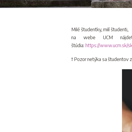
Milé študentky, milí študenti,
na webe UCM nájdete
štúdia:
https://www.ucm.sk/sk/
❗
Pozor netýka sa študentov za