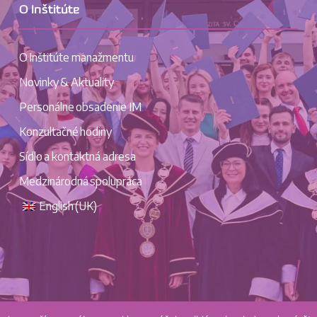
O Inštitúte
O Inštitúte manažmentu
Novinky & Aktuality
Personálne obsadenie IM
Konzultačné hodiny
Sídlo a kontaktná adresa
Medzinárodná spolupráca
English (UK)