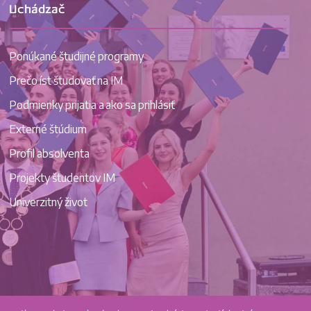
Uchádzač
Ponúkané študijné programy
Prečo íst študovať na IM
Podmienky prijatia a ako sa prihlásiť
Externé štúdium
Profil absolventa
Projekty študentov IM
Univerzitný život