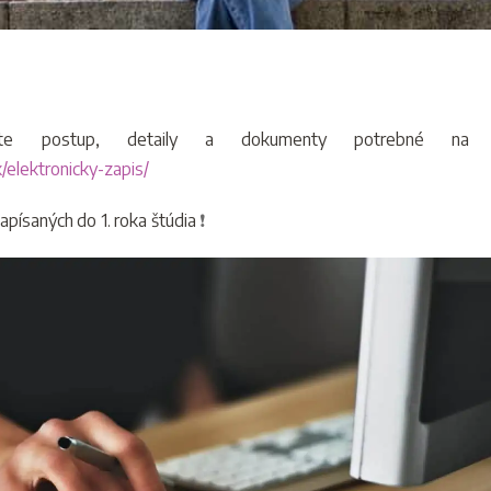
 postup, detaily a dokumenty potrebné na z
elektronicky-zapis/
písaných do 1. roka štúdia
❗