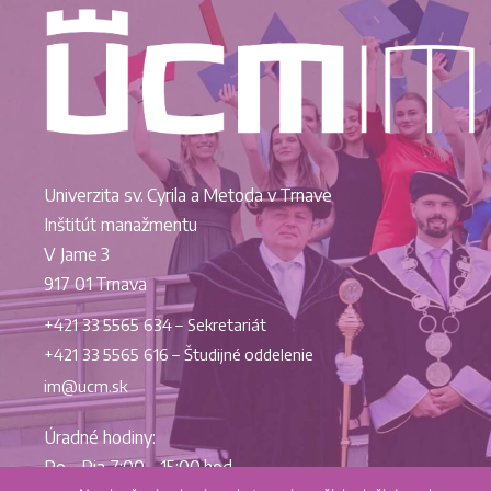
Univerzita sv. Cyrila a Metoda v Trnave
Inštitút manažmentu
V Jame 3
917 01 Trnava
+421 33 5565 634 – Sekretariát
+421 33 5565 616 – Študijné oddelenie
im@ucm.sk
Úradné hodiny:
Po – Pia 7:00 – 15:00 hod.