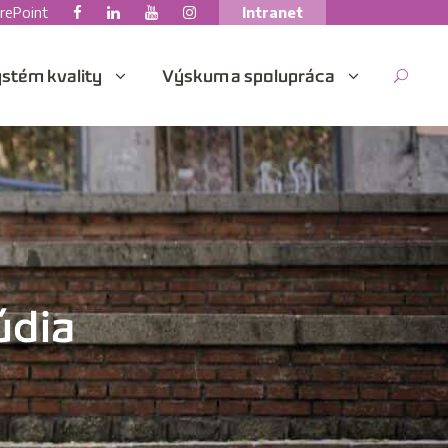
rePoint
Intranet
stém kvality
Výskum a spolupráca
údia