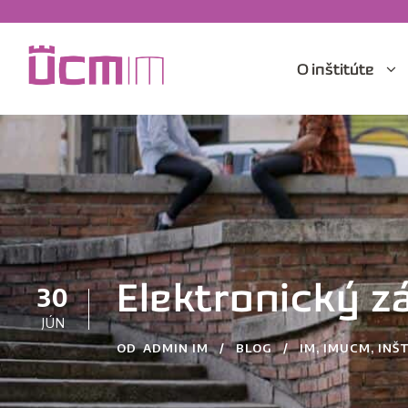
O inštitúte
30
Elektronický zá
JÚN
OD
ADMIN IM
BLOG
IM
,
IMUCM
,
INŠ