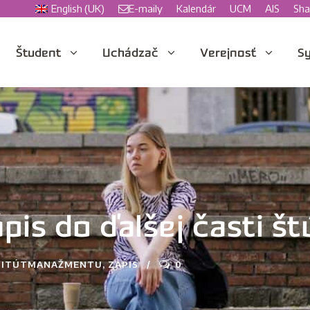
English (UK)
E-maily
Kalendár
UCM
AIS
Sha
Študent
Uchádzač
Verejnosť
Sy
pis do ďalšej časti št
TITÚTMANAŽMENTU
,
ZÁPIS
0