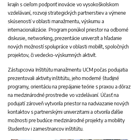
krajín s cieľom podporiť inovácie vo vysokoškolskom
vzdelávaní, rozvoji strategických partnerstiev a výmene
skúseností v oblasti manažmentu, výskumu a
internacionalizácie. Program ponúkol priestor na odborné
diskusie, networking, prezentácie univerzít a hľadanie
nových možností spolupráce v oblasti mobilít, spoločných
projektov, či vedecko-výskumných aktivít.
Zástupcovia Inštitútu manažmentu UCM počas podujatia
prezentovali aktivity inštitútu, jeho moderné študijné
programy, orientáciu na prepájanie teórie s praxou a dôraz
na medzinárodné prostredie vo vzdelávaní. Účasť na
podujatí zároveň vytvorila priestor na nadviazanie nových
kontaktov s partnerskými univerzitami a otvorila ďalšie
možnosti pre budúce medzinárodné projekty a mobility
študentov i zamestnancov inštitútu.