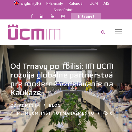
English (UK)
E-maily
Kalendár
UCM
AIS
SharePoint
Intranet
Od Trnavy po Tbilisi: IM UCM
rozvíja globálne partnerstvá
pre moderné vzdelávanie na
Kaukaze
OD
ADMIN IM
BLOG
IM
,
IMUCM
,
INŠTITÚTMANAŽMENTU
0