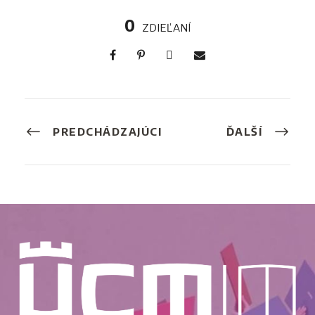
0
ZDIEĽANÍ
PREDCHÁDZAJÚCI
ĎALŠÍ