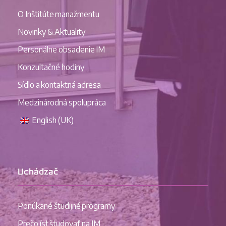
O Inštitúte manažmentu
Novinky & Aktuality
Personálne obsadenie IM
Konzultačné hodiny
Sídlo a kontaktná adresa
Medzinárodná spolupráca
English (UK)
Uchádzač
Ponúkané študijné programy
Prečo íst študovať na IM