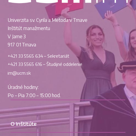
Univerzita sv. Cyrila a Metoda v Trnave
Inštitút manažmentu
V Jame 3
917 01 Trnava
+421 33 5565 634 – Sekretariát
+421 33 5565 616 – Študijné oddelenie
im@ucm.sk
Úradné hodiny:
Po – Pia 7:00 – 15:00 hod.
O Inštitúte