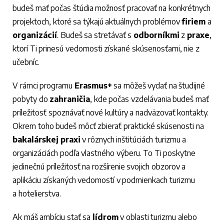
budeš mať počas štúdia možnosť pracovať na konkrétnych
projektoch, ktoré sa týkajú aktuálnych problémov
firiem
a
organizácií
. Budeš sa stretávať s
odborníkmi
z
praxe
,
ktorí Ti prinesú vedomosti získané skúsenosťami, nie z
učebníc.
V rámci programu
Erasmus+
sa môžeš vydať na študijné
pobyty do
zahraničia
, kde počas vzdelávania budeš mať
príležitosť spoznávať nové kultúry a nadväzovať kontakty.
Okrem toho budeš môcť zbierať praktické skúsenosti na
bakalárskej
praxi
v rôznych inštitúciách turizmu a
organizáciách podľa vlastného výberu. To Ti poskytne
jedinečnú príležitosť na rozšírenie svojich obzorov a
aplikáciu získaných vedomostí v podmienkach turizmu
a hotelierstva.
Ak máš ambíciu stať sa
lídrom
v oblasti turizmu alebo