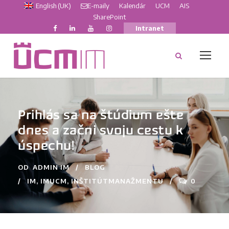
English (UK)
E-maily
Kalendár
UCM
AIS
SharePoint
Intranet
Prihlás sa na štúdium ešte
dnes a začni svoju cestu k
úspechu!
OD
ADMIN IM
BLOG
IM
,
IMUCM
,
INŠTITÚTMANAŽMENTU
0