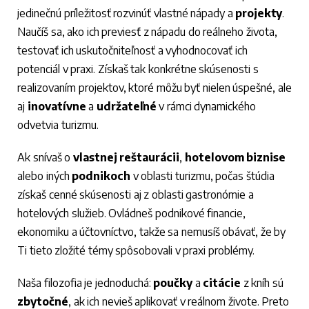
jedinečnú príležitosť rozvinúť vlastné nápady a
projekty
.
Naučíš sa, ako ich previesť z nápadu do reálneho života,
testovať ich uskutočniteľnosť a vyhodnocovať ich
potenciál v praxi. Získaš tak konkrétne skúsenosti s
realizovaním projektov, ktoré môžu byť nielen úspešné, ale
aj
inovatívne
a
udržateľné
v rámci dynamického
odvetvia turizmu.
Ak snívaš o
vlastnej
reštaurácii
,
hotelovom
biznise
alebo iných
podnikoch
v oblasti turizmu, počas štúdia
získaš cenné skúsenosti aj z oblasti gastronómie a
hotelových služieb. Ovládneš podnikové financie,
ekonomiku a účtovníctvo, takže sa nemusíš obávať, že by
Ti tieto zložité témy spôsobovali v praxi problémy.
Naša filozofia je jednoduchá:
poučky
a
citácie
z kníh sú
zbytočné
, ak ich nevieš aplikovať v reálnom živote. Preto