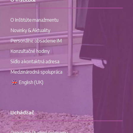
O Inštitúte
O Inštitúte manažmentu
Novinky & Aktuality
Personálne obsadenie IM
Konzultačné hodiny
Sídlo a kontaktná adresa
Medzinárodná spolupráca
English (UK)
Uchádzač
Ponúkané študijné programy