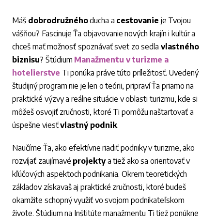
Máš
dobrodružného
ducha a
cestovanie
je Tvojou
vášňou? Fascinuje Ťa objavovanie nových krajín i kultúr a
chceš mať možnosť spoznávať svet zo sedla
vlastného
biznisu
? Štúdium
Manažmentu v turizme a
hotelierstve
Ti ponúka práve túto príležitosť. Uvedený
študijný program nie je len o teórii, pripraví Ťa priamo na
praktické výzvy a reálne situácie v oblasti turizmu, kde si
môžeš osvojiť zručnosti, ktoré Ti pomôžu naštartovať a
úspešne viesť
vlastný
podnik
.
Naučíme Ťa, ako efektívne riadiť podniky v turizme, ako
rozvíjať zaujímavé
projekty
a tiež ako sa orientovať v
kľúčových aspektoch podnikania. Okrem teoretických
základov získavaš aj praktické zručnosti, ktoré budeš
okamžite schopný využiť vo svojom podnikateľskom
živote. Štúdium na Inštitúte manažmentu Ti tiež ponúkne