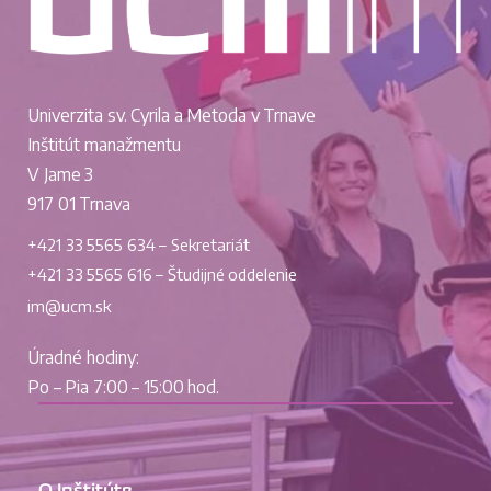
Univerzita sv. Cyrila a Metoda v Trnave
Inštitút manažmentu
V Jame 3
917 01 Trnava
+421 33 5565 634 – Sekretariát
+421 33 5565 616 – Študijné oddelenie
im@ucm.sk
Úradné hodiny:
Po – Pia 7:00 – 15:00 hod.