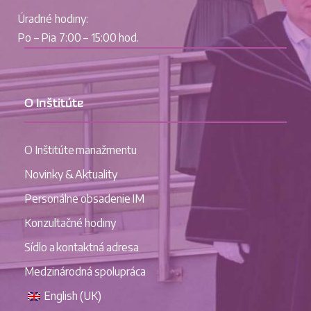
Úradné hodiny:
Po – Pia 7:00 – 15:00 hod.
O Inštitúte
O Inštitúte manažmentu
Novinky & Aktuality
Personálne obsadenie IM
Konzultačné hodiny
Sídlo a kontaktná adresa
Medzinárodná spolupráca
English (UK)