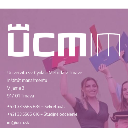
Univerzita sv. Cyrila a Metoda v Trnave
Inštitút manažmentu
V Jame 3
917 01 Trnava
+421 33 5565 634 – Sekretariát
+421 33 5565 616 – Študijné oddelenie
im@ucm.sk