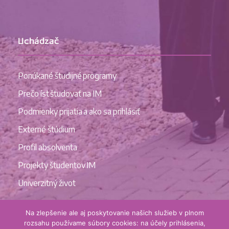
Uchádzač
Ponúkané študijné programy
Prečo íst študovať na IM
Podmienky prijatia a ako sa prihlásiť
Externé štúdium
Profil absolventa
Projekty študentov IM
Univerzitný život
Na zlepšenie ale aj poskytovanie našich služieb v plnom
rozsahu používame súbory cookies: na účely prihlásenia,