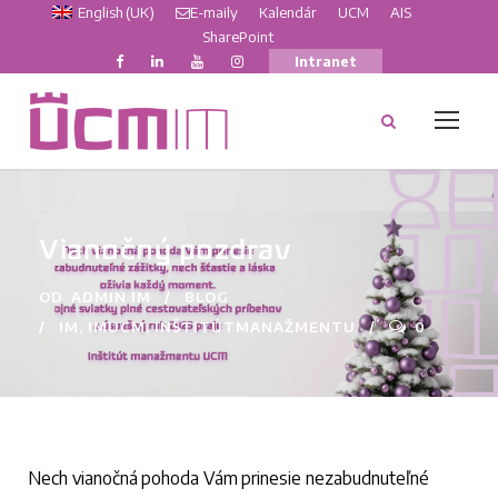
English (UK)
E-maily
Kalendár
UCM
AIS
SharePoint
Intranet
Vianočný pozdrav
OD
ADMIN IM
BLOG
IM
,
IMUCM
,
INŠTITÚTMANAŽMENTU
0
Nech vianočná pohoda Vám prinesie nezabudnuteľné