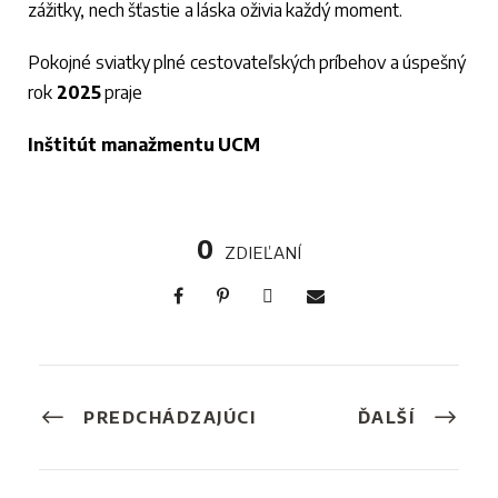
zážitky, nech šťastie a láska oživia každý moment.
Pokojné sviatky plné cestovateľských príbehov a úspešný
rok
2025
praje
Inštitút manažmentu UCM
0
ZDIEĽANÍ
PREDCHÁDZAJÚCI
ĎALŠÍ