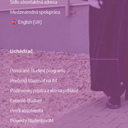
Sídlo a kontaktná adresa
Medzinárodná spolupráca
English (UK)
Uchádzač
Ponúkané študijné programy
Prečo íst študovať na IM
Podmienky prijatia a ako sa prihlásiť
Externé štúdium
Profil absolventa
Projekty študentov IM