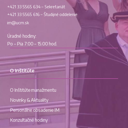
+421 33 5565 634 – Sekretariát
+421 33 5565 616 – Študijné oddelenie
im@ucm.sk
Úradné hodiny:
Po – Pia 7:00 – 15:00 hod.
O Inštitúte
O Inštitúte manažmentu
Novinky & Aktuality
Personálne obsadenie IM
Konzultačné hodiny