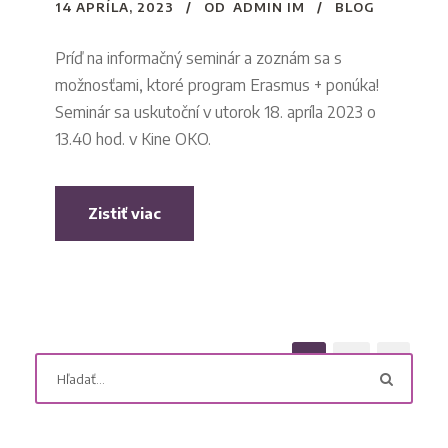
14 APRÍLA, 2023
OD
ADMIN IM
BLOG
Príď na informačný seminár a zoznám sa s
možnosťami, ktoré program Erasmus + ponúka!
Seminár sa uskutoční v utorok 18. apríla 2023 o
13.40 hod. v Kine OKO.
Zistiť viac
1
2