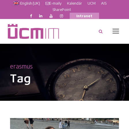
English (UK)
E-maily
Kalendár
UCM
AIS
SharePoint
Intranet
erasmus
Tag