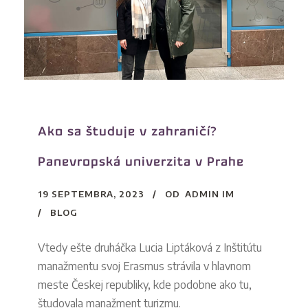
Ako sa študuje v zahraničí?
Panevropská univerzita v Prahe
19 SEPTEMBRA, 2023
OD
ADMIN IM
BLOG
Vtedy ešte druháčka Lucia Liptáková z Inštitútu
manažmentu svoj Erasmus strávila v hlavnom
meste Českej republiky, kde podobne ako tu,
študovala manažment turizmu.