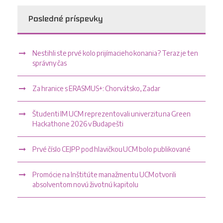
Posledné príspevky
Nestihli ste prvé kolo prijímacieho konania? Teraz je ten
správny čas
Za hranice s ERASMUS+: Chorvátsko, Zadar
Študenti IM UCM reprezentovali univerzitu na Green
Hackathone 2026 v Budapešti
Prvé číslo CEJPP pod hlavičkou UCM bolo publikované
Promócie na Inštitúte manažmentu UCM otvorili
absolventom novú životnú kapitolu