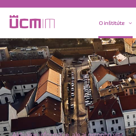
O inštitúte
Aktuálne informácie, ale aj omnoho viac