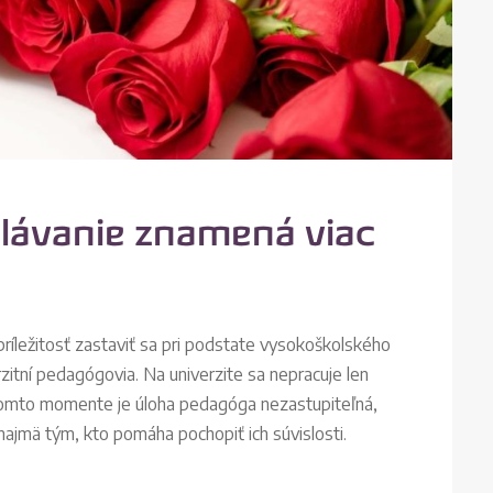
elávanie znamená viac
ríležitosť zastaviť sa pri podstate vysokoškolského
rzitní pedagógovia. Na univerzite sa nepracuje len
 tomto momente je úloha pedagóga nezastupiteľná,
najmä tým, kto pomáha pochopiť ich súvislosti.