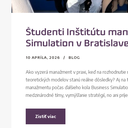
Študenti Inštitútu ma
Simulation v Bratislav
10 APRÍLA, 2026
BLOG
Ako vyzerá manažment v praxi, keď na rozhodnutie 
teoretických modelov stanú reálne dôsledky? Aj na t
manažmentu počas ďalšieho kola Business Simulation
medzinárodné tímy, vymýšľanie stratégií, no ani príj
Zistiť viac