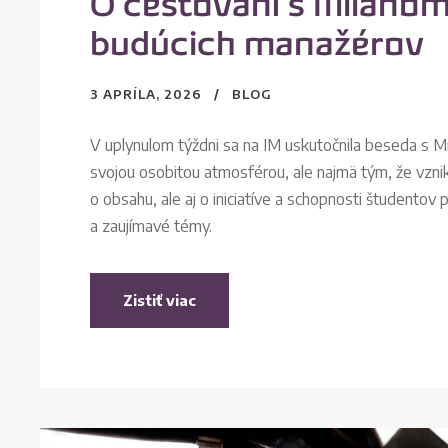
O cestovaní s Milanom
budúcich manažérov
3 APRÍLA, 2026
BLOG
V uplynulom týždni sa na IM uskutočnila beseda s 
svojou osobitou atmosférou, ale najmä tým, že vznik
o obsahu, ale aj o iniciatíve a schopnosti študentov
a zaujímavé témy.
Zistiť viac