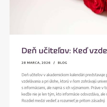
Deň učiteľov: Keď vzd
28 MARCA, 2026
BLOG
Deň učiteľov v akademickom kalendári predstavuje p
vzdelávania a pri úlohe, ktorú v ňom zohrávajú unive
s informáciami, ale najmä s ich významom. Práve v
keďže nie je len tým, kto informácie odovzdáva, ale 
Rozdiel medzi vedieť a rozumieť je pritom zásadný.