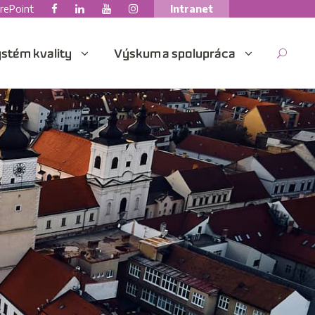
rePoint
Intranet
stém kvality
Výskum a spolupráca