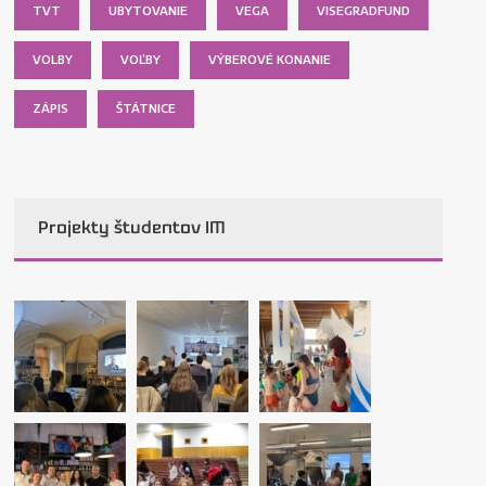
TVT
UBYTOVANIE
VEGA
VISEGRADFUND
VOLBY
VOĽBY
VÝBEROVÉ KONANIE
ZÁPIS
ŠTÁTNICE
Projekty študentov IM