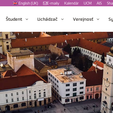
English (UK)
E-maily
Kalendár
UCM
AIS
Sha
Študent
Uchádzač
Verejnosť
Sy