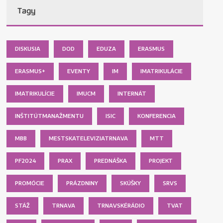
Tagy
DISKUSIA
DOD
EDUZA
ERASMUS
ERASMUS+
EVENTY
IM
IMATRIKULÁCIE
IMATRIKULÍCIE
IMUCM
INTERNÁT
INŠTITÚTMANAŽMENTU
ISIC
KONFERENCIA
MBB
MESTSKATELEVIZIATRNAVA
MTT
PF2024
PRAX
PREDNÁŠKA
PROJEKT
PROMÓCIE
PRÁZDNINY
SKÚŠKY
SRVS
STÁŽ
TRNAVA
TRNAVSKÉRÁDIO
TVAT