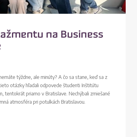
nažmentu na Business
e
nemáte týždne, ale minúty? A čo sa stane, keď sa z
ieto otázky hľadali odpovede študenti Inštitútu
, tentokrát priamo v Bratislave. Nechýbali zmiešané
emná atmosféra pri potulkách Bratislavou.