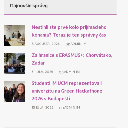
Najnovšie správy
Nestihli ste prvé kolo prijímacieho
konania? Teraz je ten správny čas
5 AUGUSTA, 2026
ADMIN IM
OD
Za hranice s ERASMUS+: Chorvátsko,
Zadar
31 JÚLA, 2026
ADMIN IM
OD
Študenti IM UCM reprezentovali
univerzitu na Green Hackathone
2026 v Budapešti
15 JÚLA, 2026
ADMIN IM
OD