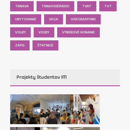
TRNAVA
TRNAVSKÉRÁDIO
TVAT
TVT
UBYTOVANIE
VEGA
VISEGRADFUND
VOLBY
VOĽBY
VÝBEROVÉ KONANIE
ZÁPIS
ŠTÁTNICE
Projekty študentov IM