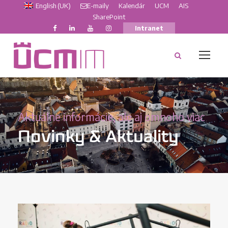
English (UK)
E-maily
Kalendár
UCM
AIS
SharePoint
Intranet
Aktuálne informácie, ale aj omnoho viac
Novinky & Aktuality