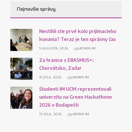
Najnovšie správy
Nestihli ste prvé kolo prijímacieho
konania? Teraz je ten správny čas
5 AUGUSTA, 2026
ADMIN IM
OD
Za hranice s ERASMUS+:
Chorvátsko, Zadar
31 JÚLA, 2026
ADMIN IM
OD
Študenti IM UCM reprezentovali
univerzitu na Green Hackathone
2026 v Budapešti
15 JÚLA, 2026
ADMIN IM
OD