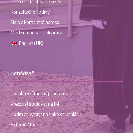
Personálne obsadenie IM
Konzultačné hodiny
Sídlo a kontaktná adresa
Medzinárodná spolupráca
English (UK)
Uchádzač
Ponúkané študijné programy
Prečo íst študovať na IM
Podmienky prijatia a ako sa prihlásiť
Externé štúdium