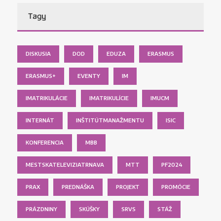
Tagy
DISKUSIA
DOD
EDUZA
ERASMUS
ERASMUS+
EVENTY
IM
IMATRIKULÁCIE
IMATRIKULÍCIE
IMUCM
INTERNÁT
INŠTITÚTMANAŽMENTU
ISIC
KONFERENCIA
MBB
MESTSKATELEVIZIATRNAVA
MTT
PF2024
PRAX
PREDNÁŠKA
PROJEKT
PROMÓCIE
PRÁZDNINY
SKÚŠKY
SRVS
STÁŽ