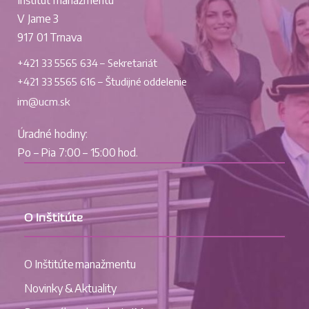
Inštitút manažmentu
V Jame 3
917 01 Trnava
+421 33 5565 634 – Sekretariát
+421 33 5565 616 – Študijné oddelenie
im@ucm.sk
Úradné hodiny:
Po – Pia 7:00 – 15:00 hod.
O Inštitúte
O Inštitúte manažmentu
Novinky & Aktuality